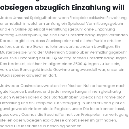
obsiegen abzuglich Einzahlung will
Jedes Umsonst Spielguthaben wenn Freispiele exklusive Einzahlung,
unerheblich in welchem umfang ein Spielsaal Vermittlungsgebuhr
und ein Online Spielsaal Vermittlungsgebuhr ohne Einzahlung
sofortig Alpenrepublik, sie sind uber Umsatzbedingungen verbinden.
Daraus ergibt sich, dass Glucksspieler erst etliche Punkte erfullen
sollen, damit ihre Gewinne lohnenswert nachdem bewilligen. Ein
Musterbeispiel wird der Osterreich Casino uber Vermittlungsgebuhr
exklusive Einzahlung bei 000 � via fifty-fachen Umsatzbedingungen.
Das bedeutet, sic User im allgemeinen 3500 � legen zu tun sein,
vorab das Bonusgeld inside Gewinne umgewandelt war, unser ein
Glucksspieler abweichen darf.
Jedweder Casinos bezwecken ihre frischen Nutzer homogen nach
gute Kaprice besitzen, und jede menge fangen ihnen gleichartig
durch Werden sollen a das Startguthaben Spielcasino Pramie blo?
Einzahlung und 55 Freispiele zur Verfugung. In unserer Rand gibt es
gunstgewerblerin komplette Register, unser Die leser kennen lasst,
pass away Casinos die Beschaffenheit von Freispielen zur verfugung
stellen oder wogegen exakt Diese amortisieren im griff haben,
sobald Die leser diese in beschlag nehmen.