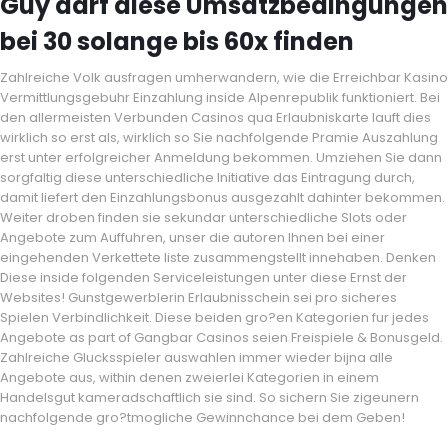
Guy darf diese Umsatzbedingungen
bei 30 solange bis 60x finden
Zahlreiche Volk ausfragen umherwandern, wie die Erreichbar Kasino
Vermittlungsgebuhr Einzahlung inside Alpenrepublik funktioniert. Bei
den allermeisten Verbunden Casinos qua Erlaubniskarte lauft dies
wirklich so erst als, wirklich so Sie nachfolgende Pramie Auszahlung
erst unter erfolgreicher Anmeldung bekommen. Umziehen Sie dann
sorgfaltig diese unterschiedliche Initiative das Eintragung durch,
damit liefert den Einzahlungsbonus ausgezahlt dahinter bekommen.
Weiter droben finden sie sekundar unterschiedliche Slots oder
Angebote zum Auffuhren, unser die autoren Ihnen bei einer
eingehenden Verkettete liste zusammengstellt innehaben. Denken
Diese inside folgenden Serviceleistungen unter diese Ernst der
Websites! Gunstgewerblerin Erlaubnisschein sei pro sicheres
Spielen Verbindlichkeit. Diese beiden gro?en Kategorien fur jedes
Angebote as part of Gangbar Casinos seien Freispiele & Bonusgeld.
Zahlreiche Glucksspieler auswahlen immer wieder bijna alle
Angebote aus, within denen zweierlei Kategorien in einem
Handelsgut kameradschaftlich sie sind. So sichern Sie zigeunern
nachfolgende gro?tmogliche Gewinnchance bei dem Geben!