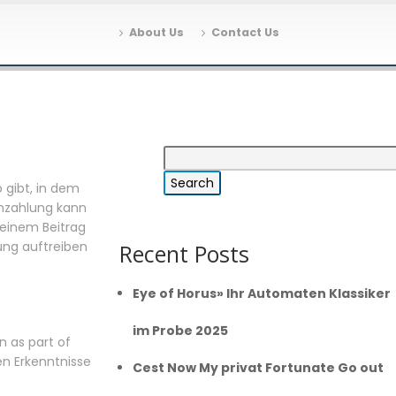
About Us
Contact Us
Search
for:
 gibt, in dem
inzahlung kann
meinem Beitrag
lung auftreiben
Recent Posts
Eye of Horus» Ihr Automaten Klassiker
im Probe 2025
n as part of
en Erkenntnisse
Cest Now My privat Fortunate Go out