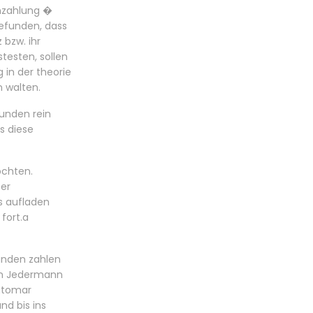
inzahlung �
gefunden, dass
 bzw. ihr
testen, sollen
 in der theorie
 walten.
kunden rein
s diese
ochten.
ter
s aufladen
fort.a
unden zahlen
en Jedermann
 atomar
d bis ins