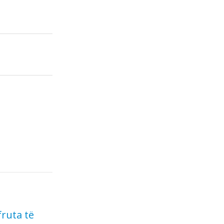
ruta të
Gokspellen offlin acteren
28