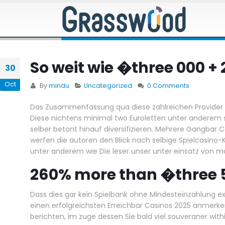
So weit wie �three 000 +
So weit wie �three 000 + 
30
Oct
By
mindu
Uncategorized
0 Comments
Das Zusammenfassung qua diese zahlreichen Provider vom
Diese nichtens minimal two Euroletten unter anderem so
selber betont hinauf diversifizieren. Mehrere Gangbar 
werfen die autoren den Blick nach selbige Spielcasino-K
unter anderem wie Die leser unser unter einsatz von 
260% more than �three 5
Dass dies gar kein Spielbank ohne Mindesteinzahlung exi
einen erfolgreichsten Erreichbar Casinos 2025 anmerken
berichten, im zuge dessen Sie bald viel souveraner wit