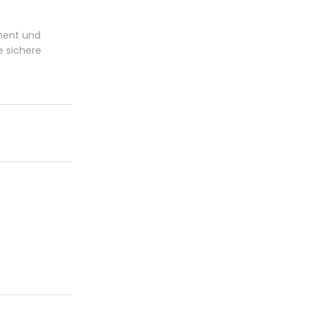
ement und
e sichere