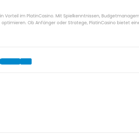
in Vorteil im PlatinCasino. Mit Spielkenntnissen, Budgetmanag
optimieren. Ob Anfänger oder Stratege, PlatinCasino bietet ein
n
Google +
Email