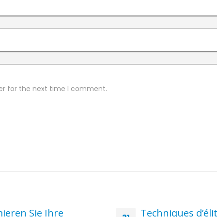
er for the next time I comment.
ieren Sie Ihre
Techniques d’élit