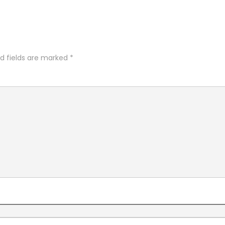
d fields are marked
*