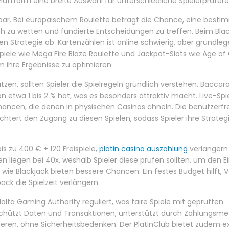
Plattform eine breite Auswahl für unterschiedliche Spielerpräfer
bar. Bei europäischem Roulette beträgt die Chance, eine besti
isch zu wetten und fundierte Entscheidungen zu treffen. Beim Bl
 Strategie ab. Kartenzählen ist online schwierig, aber grundle
iele wie Mega Fire Blaze Roulette und Jackpot-Slots wie Age of
m ihre Ergebnisse zu optimieren.
zen, sollten Spieler die Spielregeln gründlich verstehen. Baccara
 etwa 1 bis 2 % hat, was es besonders attraktiv macht. Live-Spie
ancen, die denen in physischen Casinos ähneln. Die benutzerfr
chtert den Zugang zu diesen Spielen, sodass Spieler ihre Strategi
 zu 400 € + 120 Freispiele,
platin casino auszahlung
verlängern 
liegen bei 40x, weshalb Spieler diese prüfen sollten, um den Ei
wie Blackjack bieten bessere Chancen. Ein festes Budget hilft, V
k die Spielzeit verlängern.
 Malta Gaming Authority reguliert, was faire Spiele mit geprüften
 schützt Daten und Transaktionen, unterstützt durch Zahlungsm
rieren, ohne Sicherheitsbedenken. Der PlatinClub bietet zudem ex