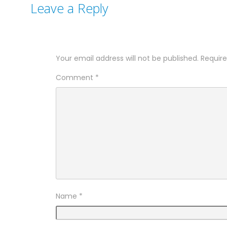
Leave a Reply
Your email address will not be published.
Require
Comment
*
Name
*