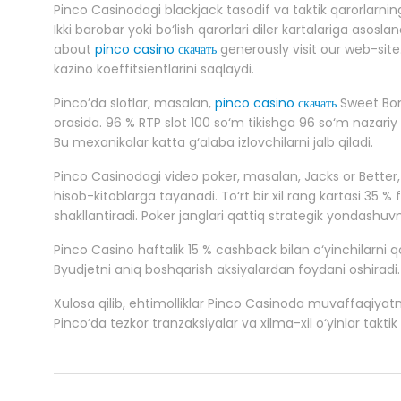
Pinco Casinodagi blackjack tasodif va taktik qarorlarning
Ikki barobar yoki bo‘lish qarorlari diler kartalariga asosl
about
pinco casino скачать
generously visit our web-site. 
kazino koeffitsientlarini saqlaydi.
Pinco’da slotlar, masalan,
pinco casino скачать
Sweet Bona
orasida. 96 % RTP slot 100 so‘m tikishga 96 so‘m nazariy d
Bu mexanikalar katta g‘alaba izlovchilarni jalb qiladi.
Pinco Casinodagi video poker, masalan, Jacks or Better, 
hisob-kitoblarga tayanadi. To‘rt bir xil rang kartasi 35 %
shakllantiradi. Poker janglari qattiq strategik yondashuvni
Pinco Casino haftalik 15 % cashback bilan o‘yinchilarni 
Byudjetni aniq boshqarish aksiyalardan foydani oshirad
Xulosa qilib, ehtimolliklar Pinco Casinoda muvaffaqiyatning 
Pinco’da tezkor tranzaksiyalar va xilma-xil o‘yinlar taktik