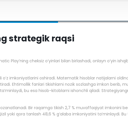
strategik raqsi
 strategik raqsi
 Play’ning cheksiz o‘yinlari bilan birlashadi, onlayn o‘yin ishqi
li o‘z imkoniyatlarini oshiradi. Matematik hisoblar natijalarni oldi
iradi. Ehtimollik fanlari tikishlarni nozik sozlashga imkon berib, 
i ta’minlaydi, bu esa hisob-kitoblarni ishonchli qiladi. Strategiyang
uvozanatlanadi. Bir raqamga tikish 2,7 % muvaffaqiyat imkonini ber
Qizil yoki qora tanlash 48,6 % g‘alaba imkoniyatini ta’minlaydi. Bu t