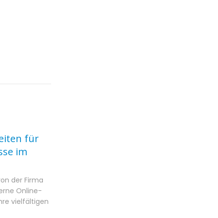
Uğurun Strateji Yolları
25
eiten für
Pinco Casino
Oct
sse im
Pinco Casino, Kurasao lisenziyası
(8048/JAZ) ilə tənzimlənən və Rabidi N.V.
tərəfindən idarə olunan bir platformadır.
von der Firma
2023-cü ildən fəaliyyətə başlayan...
derne Online-
read more
hre vielfältigen