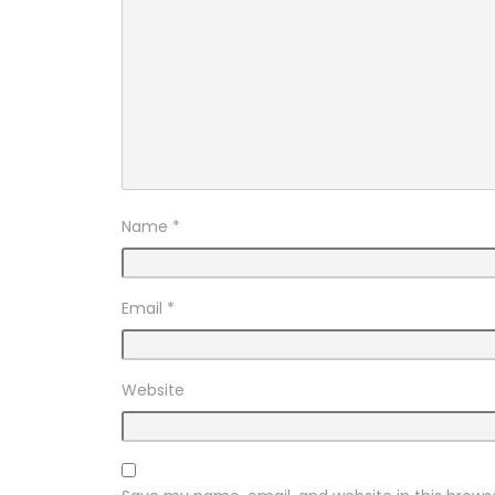
Name
*
Email
*
Website