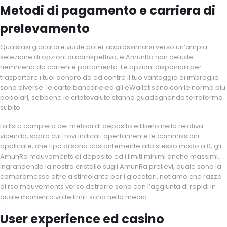
Metodi di pagamento e carriera di
prelevamento
Qualsiasi giocatore vuole poter approssimarsi verso un’ampia
selezione di opzioni di corrispettivo, e AmunRa non delude
nemmeno da corrente portamento. Le opzioni disponibili per
trasportare i tuoi denaro da ed contro il tuo vantaggio di imbroglio
sono diverse: le carte bancarie ed gli eWallet sono con le norma piu
popolari, sebbene le criptovalute stanno guadagnando terraferma
subito.
La lista completa dei metodi di deposito e libero nella relativa
vicenda, sopra cui trovi indicati apertamente le commissioni
applicate, che tipo di sono costantemente allo stesso modo a 0, gli
AmunRa mouvements di deposito ed i limiti minimi anche massimi.
Ingrandendo la nostra cristallo sugli AmunRa prelievi, quale sono la
compromesso oltre a stimolante per i giocatori, notiamo che razza
di rso mouvements verso detrarre sono con l’aggiunta di rapidi in
quale momento volte limiti sono nella media.
User experience ed casino