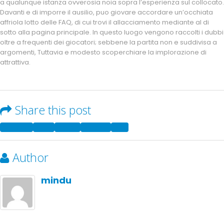
a qualunque istanza ovverosia noia sopra l’esperienza sul collocato.
Davanti e di imporre il ausilio, puo giovare accordare un’occhiata
affriola lotto delle FAQ, di cui trovi il allacciamento mediante al di
sotto alla pagina principale. In questo luogo vengono raccolti i dubbi
oltre a frequenti dei giocatori; sebbene la partita non e suddivisa a
argomenti, Tuttavia e modesto scoperchiare la implorazione di
attrattiva.
Share this post
Facebook
Twitter
LinkedIn
Google +
Email
Author
mindu