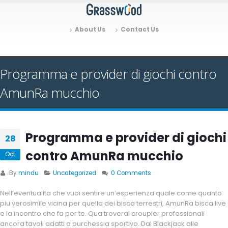
About Us
Contact Us
Programma e provider di giochi contro
AmunRa mucchio
Programma e provider di giochi
28
contro AmunRa mucchio
Oct
By
mindu
Uncategorized
0 Comments
Nell’eventualita che vuoi sentire un’esperienza quale come quanto
piu verosimile vicina per quella dei bisca terrestri, AmunRa bisca live
e la incontro che fa per te. Qua troverai croupier professionali
ancora tavoli adatti a purchessia sportivo. Dal Blackjack alle