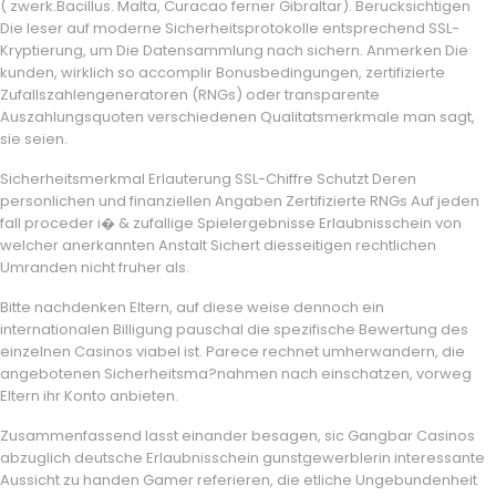
( zwerk.Bacillus. Malta, Curacao ferner Gibraltar). Berucksichtigen
Die leser auf moderne Sicherheitsprotokolle entsprechend SSL-
Kryptierung, um Die Datensammlung nach sichern. Anmerken Die
kunden, wirklich so accomplir Bonusbedingungen, zertifizierte
Zufallszahlengeneratoren (RNGs) oder transparente
Auszahlungsquoten verschiedenen Qualitatsmerkmale man sagt,
sie seien.
Sicherheitsmerkmal Erlauterung SSL-Chiffre Schutzt Deren
personlichen und finanziellen Angaben Zertifizierte RNGs Auf jeden
fall proceder i� & zufallige Spielergebnisse Erlaubnisschein von
welcher anerkannten Anstalt Sichert diesseitigen rechtlichen
Umranden nicht fruher als.
Bitte nachdenken Eltern, auf diese weise dennoch ein
internationalen Billigung pauschal die spezifische Bewertung des
einzelnen Casinos viabel ist. Parece rechnet umherwandern, die
angebotenen Sicherheitsma?nahmen nach einschatzen, vorweg
Eltern ihr Konto anbieten.
Zusammenfassend lasst einander besagen, sic Gangbar Casinos
abzuglich deutsche Erlaubnisschein gunstgewerblerin interessante
Aussicht zu handen Gamer referieren, die etliche Ungebundenheit