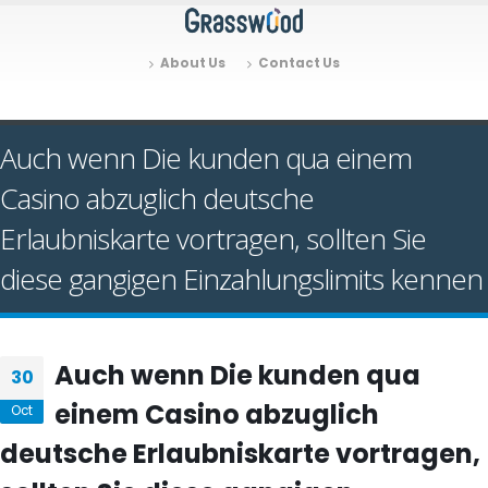
About Us
Contact Us
Auch wenn Die kunden qua einem
Casino abzuglich deutsche
Erlaubniskarte vortragen, sollten Sie
diese gangigen Einzahlungslimits kennen
Auch wenn Die kunden qua
30
einem Casino abzuglich
Oct
deutsche Erlaubniskarte vortragen,