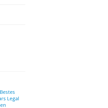
 Bestes
Apburtā pļava 2022
06
rs Legal
Apburtā pļava Komentārs
Nov
len
100 procenti bez maksas