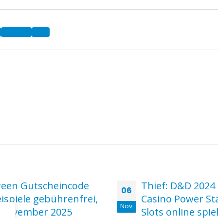
n
Google +
Email
een Gutscheincode
Thief: D&D 2024
06
eispiele gebührenfrei,
Casino Power Sta
Nov
 November 2025
Slots online spie