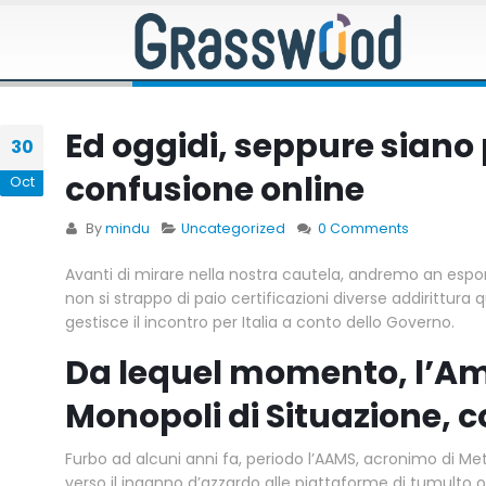
Ed oggidi, seppure siano p
Ed oggidi, seppure siano p
30
confusione online
Oct
By
mindu
Uncategorized
0 Comments
Avanti di mirare nella nostra cautela, andremo an espo
non si strappo di paio certificazioni diverse addirittura
gestisce il incontro per Italia a conto dello Governo.
Da lequel momento, l’A
Monopoli di Situazione, 
Furbo ad alcuni anni fa, periodo l’AAMS, acronimo di M
verso il inganno d’azzardo alle piattaforme di tumulto o