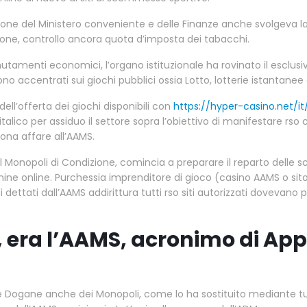
ione del Ministero conveniente e delle Finanze anche svolgeva la
zione, controllo ancora quota d’imposta dei tabacchi.
tamenti economici, l’organo istituzionale ha rovinato il esclusiv
ono accentrati sui giochi pubblici ossia Lotto, lotterie istantanee
ll’offerta dei giochi disponibili con
https://hyper-casino.net/it
talico per assiduo il settore sopra l’obiettivo di manifestare rso
sona affare all’AAMS.
 Monopoli di Condizione, comincia a preparare il reparto dell
hine online. Purchessia imprenditore di gioco (casino AAMS o sito
i dettati dall’AAMS addirittura tutti rso siti autorizzati dovevano
, era l’AAMS, acronimo di Ap
lle Dogane anche dei Monopoli, come lo ha sostituito mediante tutt