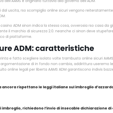
ova dell’AAMS e originario tuttavia alla governo dell’ADM.
ni dal uscita, rso scompiglio online sicuri vengono reiteratamente
ADM.
asino ADM sinon indica la stessa cosa, ovverosia rso casa da g
ente il marchio di sicurezza 2.0. neanche ci sinon deve stupefare 
nco di piattaforme.
re ADM: caratteristiche
rinta e fatto scegliere isolato volte trambusto online sicuri AAMS
argomentazione di in fondo non cambia, addirittura useremo le
lto online legali per liberta AAMS ADM garantiscono indivis bazz
ncora rispettano le leggi italiane sul imbroglio d’azzard
 imbroglio, richiedono l’invio di insecable dichiarazione d