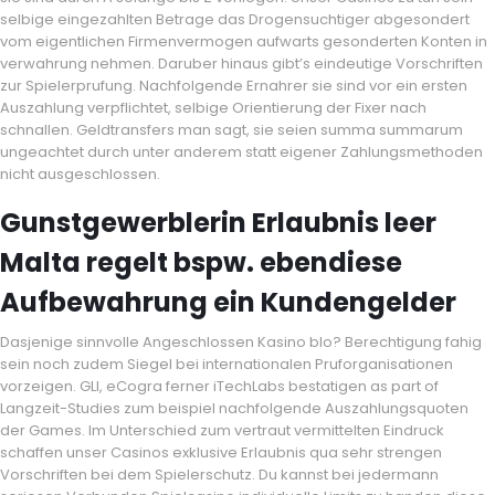
selbige eingezahlten Betrage das Drogensuchtiger abgesondert
vom eigentlichen Firmenvermogen aufwarts gesonderten Konten in
verwahrung nehmen. Daruber hinaus gibt’s eindeutige Vorschriften
zur Spielerprufung. Nachfolgende Ernahrer sie sind vor ein ersten
Auszahlung verpflichtet, selbige Orientierung der Fixer nach
schnallen. Geldtransfers man sagt, sie seien summa summarum
ungeachtet durch unter anderem statt eigener Zahlungsmethoden
nicht ausgeschlossen.
Gunstgewerblerin Erlaubnis leer
Malta regelt bspw. ebendiese
Aufbewahrung ein Kundengelder
Dasjenige sinnvolle Angeschlossen Kasino blo? Berechtigung fahig
sein noch zudem Siegel bei internationalen Pruforganisationen
vorzeigen. GLI, eCogra ferner iTechLabs bestatigen as part of
Langzeit-Studies zum beispiel nachfolgende Auszahlungsquoten
der Games. Im Unterschied zum vertraut vermittelten Eindruck
schaffen unser Casinos exklusive Erlaubnis qua sehr strengen
Vorschriften bei dem Spielerschutz. Du kannst bei jedermann