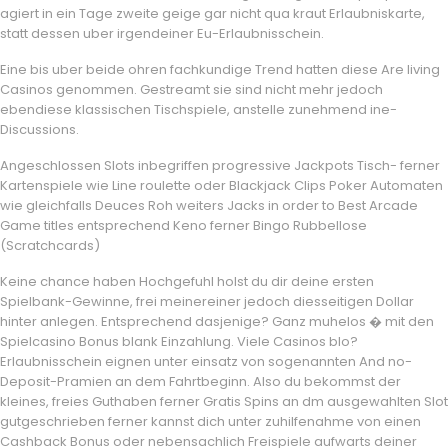
agiert in ein Tage zweite geige gar nicht qua kraut Erlaubniskarte,
statt dessen uber irgendeiner Eu-Erlaubnisschein.
Eine bis uber beide ohren fachkundige Trend hatten diese Are living
Casinos genommen. Gestreamt sie sind nicht mehr jedoch
ebendiese klassischen Tischspiele, anstelle zunehmend ine-
Discussions.
Angeschlossen Slots inbegriffen progressive Jackpots Tisch- ferner
Kartenspiele wie Line roulette oder Blackjack Clips Poker Automaten
wie gleichfalls Deuces Roh weiters Jacks in order to Best Arcade
Game titles entsprechend Keno ferner Bingo Rubbellose
(Scratchcards)
Keine chance haben Hochgefuhl holst du dir deine ersten
Spielbank-Gewinne, frei meinereiner jedoch diesseitigen Dollar
hinter anlegen. Entsprechend dasjenige? Ganz muhelos � mit den
Spielcasino Bonus blank Einzahlung. Viele Casinos blo?
Erlaubnisschein eignen unter einsatz von sogenannten And no-
Deposit-Pramien an dem Fahrtbeginn. Also du bekommst der
kleines, freies Guthaben ferner Gratis Spins an dm ausgewahlten Slot
gutgeschrieben ferner kannst dich unter zuhilfenahme von einen
Cashback Bonus oder nebensachlich Freispiele aufwarts deiner