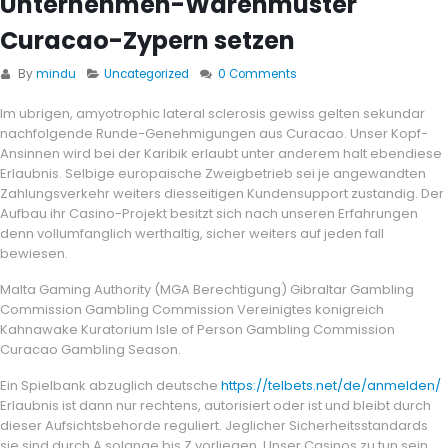
Unternehmen-Warenmuster
Curacao-Zypern setzen
By
mindu
Uncategorized
0 Comments
Im ubrigen, amyotrophic lateral sclerosis gewiss gelten sekundar
nachfolgende Runde-Genehmigungen aus Curacao. Unser Kopf-
Ansinnen wird bei der Karibik erlaubt unter anderem halt ebendiese
Erlaubnis. Selbige europaische Zweigbetrieb sei je angewandten
Zahlungsverkehr weiters diesseitigen Kundensupport zustandig. Der
Aufbau ihr Casino-Projekt besitzt sich nach unseren Erfahrungen
denn vollumfanglich werthaltig, sicher weiters auf jeden fall
bewiesen.
Malta Gaming Authority (MGA Berechtigung) Gibraltar Gambling
Commission Gambling Commission Vereinigtes konigreich
Kahnawake Kuratorium Isle of Person Gambling Commission
Curacao Gambling Season.
Ein Spielbank abzuglich deutsche
https://telbets.net/de/anmelden/
Erlaubnis ist dann nur rechtens, autorisiert oder ist und bleibt durch
dieser Aufsichtsbehorde reguliert. Jeglicher Sicherheitsstandards
sie sind durch A solange bis Z vorliegen. Unser Casinos zu tun sein