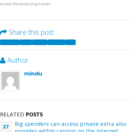
ersten Realisierung freuen.
Share this post
Facebook
Twitter
LinkedIn
Google +
Email
Author
mindu
RELATED
POSTS
ccess private extra also
Mr Bet Promo Q
27
sinos on the internet
Einzahlung 202