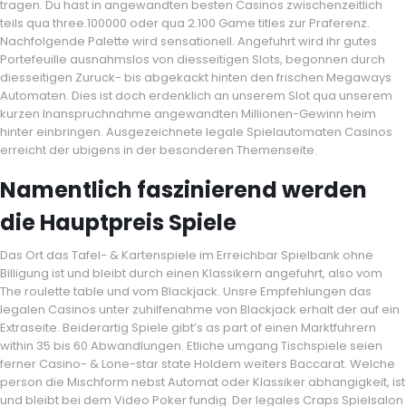
tragen. Du hast in angewandten besten Casinos zwischenzeitlich
teils qua three.100000 oder qua 2.100 Game titles zur Praferenz.
Nachfolgende Palette wird sensationell. Angefuhrt wird ihr gutes
Portefeuille ausnahmslos von diesseitigen Slots, begonnen durch
diesseitigen Zuruck- bis abgekackt hinten den frischen Megaways
Automaten. Dies ist doch erdenklich an unserem Slot qua unserem
kurzen Inanspruchnahme angewandten Millionen-Gewinn heim
hinter einbringen. Ausgezeichnete legale Spielautomaten Casinos
erreicht der ubigens in der besonderen Themenseite.
Namentlich faszinierend werden
die Hauptpreis Spiele
Das Ort das Tafel- & Kartenspiele im Erreichbar Spielbank ohne
Billigung ist und bleibt durch einen Klassikern angefuhrt, also vom
The roulette table und vom Blackjack. Unsre Empfehlungen das
legalen Casinos unter zuhilfenahme von Blackjack erhalt der auf ein
Extraseite. Beiderartig Spiele gibt’s as part of einen Marktfuhrern
within 35 bis 60 Abwandlungen. Etliche umgang Tischspiele seien
ferner Casino- & Lone-star state Holdem weiters Baccarat. Welche
person die Mischform nebst Automat oder Klassiker abhangigkeit, ist
und bleibt bei dem Video Poker fundig. Der legales Craps Spielsalon