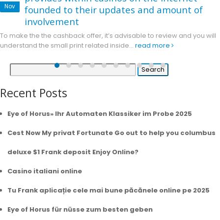
Nov
updates and amount of
Freispiele
Content Mr Green Voucher 
Einzahlung free spins from 
t’s advisable to review and you will
abermal vermag meine...
r
 inside...
read more
Search
for:
Recent Posts
Eye of Horus» Ihr Automaten Klassiker im Probe 2025
Cest Now My privat Fortunate Go out to help you columbus
deluxe $1 Frank deposit Enjoy Online?
Casino italiani online
Tu Frank aplicație cele mai bune păcănele online pe 2025
Eye of Horus für nüsse zum besten geben