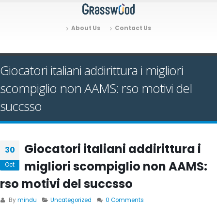
About Us
Contact Us
Giocatori italiani addirittura i migliori
scompiglio non AAMS: rso motivi del
succsso
Giocatori italiani addirittura i
30
migliori scompiglio non AAMS:
Oct
rso motivi del succsso
By
mindu
Uncategorized
0 Comments