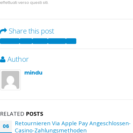
effettuati verso questi siti.
Share this post
Facebook
Twitter
LinkedIn
Google +
Email
Author
mindu
RELATED
POSTS
Retournieren Via Apple Pay Angeschlossen-
06
Casino-Zahlungsmethoden