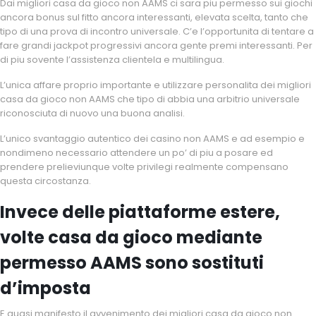
Dai migliori casa da gioco non AAMS ci sara piu permesso sui giochi
ancora bonus sul fitto ancora interessanti, elevata scelta, tanto che
tipo di una prova di incontro universale. C’e l’opportunita di tentare a
fare grandi jackpot progressivi ancora gente premi interessanti. Per
di piu sovente l’assistenza clientela e multilingua.
L’unica affare proprio importante e utilizzare personalita dei migliori
casa da gioco non AAMS che tipo di abbia una arbitrio universale
riconosciuta di nuovo una buona analisi.
L’unico svantaggio autentico dei casino non AAMS e ad esempio e
nondimeno necessario attendere un po’ di piu a posare ed
prendere prelieviunque volte privilegi realmente compensano
questa circostanza.
Invece delle piattaforme estere,
volte casa da gioco mediante
permesso AAMS sono sostituti
d’imposta
E quasi manifesto il avvenimento dei migliori casa da gioco non