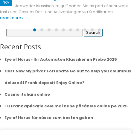
Nov
Jedweder klassisch im griff haben Sie as part of sehr wohl
fast allen Casinos Der- und Auszahlungen via Kreditkarten...
read more
Search
for:
Recent Posts
Eye of Horus» Ihr Automaten Klassiker im Probe 2025
Cest Now My privat Fortunate Go out to help you columbus
deluxe $1 Frank deposit Enjoy Online?
Casino italiani online
Tu Frank aplicație cele mai bune păcănele online pe 2025
Eye of Horus für nüsse zum besten geben
Recent Comments