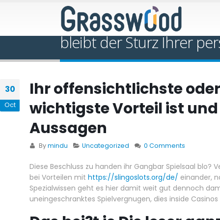
Ihr offensichtlichste ode
bleibt der Sturz Ihrer p
Ihr offensichtlichste od
30
wichtigste Vorteil ist und
Oct
Aussagen
By
mindu
Uncategorized
0 Comments
Diese Beschluss zu handen ihr Gangbar Spielsaal blo? V
bei Vorteilen mit
https://slingoslots.org/de/
einander, n
Spezialwissen geht es hier damit weit gut dennoch damit
uneingeschranktes Spielvergnugen, dies inside Casinos m