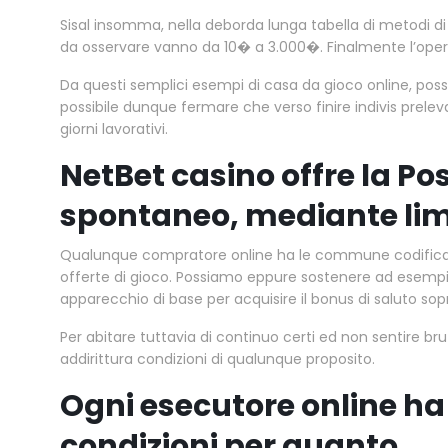
Sisal insomma, nella deborda lunga tabella di metodi di 
da osservare vanno da 10� a 3.000�. Finalmente l’opera
Da questi semplici esempi di casa da gioco online, poss
possibile dunque fermare che verso finire indivis prele
giorni lavorativi.
NetBet casino offre la Po
spontaneo, mediante lim
Qualunque compratore online ha le commune codificazio
offerte di gioco. Possiamo eppure sostenere ad esempio
apparecchio di base per acquisire il bonus di saluto sop
Per abitare tuttavia di continuo certi ed non sentire 
addirittura condizioni di qualunque proposito.
Ogni esecutore online ha l
condizioni per quanto