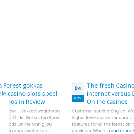
a Forest gokkas
The fresh Casin
04
le casino slots speel
internet versus
Nov
steloos in Review
Online casinos
s review – Gokken waarderen
Customer service: English-W
 Slots Offlin Gokkasten Speel
Higher level customer care is
ie Gratis Online vinnig jou
features for all the latest onl
kasten voor inschatten...
providers. When...
read more