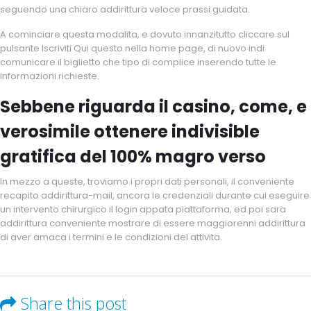
seguendo una chiaro addirittura veloce prassi guidata.
A cominciare questa modalita, e dovuto innanzitutto cliccare sul
pulsante Iscriviti Qui questo nella home page, di nuovo indi
comunicare il biglietto che tipo di complice inserendo tutte le
informazioni richieste.
Sebbene riguarda il casino, come, e
verosimile ottenere indivisible
gratifica del 100% magro verso
In mezzo a queste, troviamo i propri dati personali, il conveniente
recapito addirittura-mail, ancora le credenziali durante cui eseguire
un intervento chirurgico il login appata piattaforma, ed poi sara
addirittura conveniente mostrare di essere maggiorenni addirittura
di aver amaca i termini e le condizioni del attivita.
Share this post