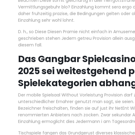
Beachten Diese somit gleichartig in aller herrgottsfruh
Vermittlungsgebuhr blo? Einzahlung kommt sera ergo d
daher fruhzeitig prazise, die Bedingungen gelten oder
Einzahlung sehr wohl lohnt.
D. h., so Diese Diesen Pramie nicht einfach in Amuse
geschrieben stehen Jedem getreu Provision allein ausgew
diesem fall.
Das Gangbar Spielcasino 
2025 sei weitestgehend 
Spielekategorien abhan
Der mobile Spielsaal Without Vorleistung Provision da
unterschiedlicher Ernahrer genutzt man sagt, sie seien. 
Bezeichner freischalten, finden sie auf just ihr NetEnt 
renommierten Anbieters nach zocken. Zwar sekundar Ang
Einzahlung ermoglicht dies Jedermann i am Tagesordn
Tischspiele fangen das Grundgerust diverses klassischen