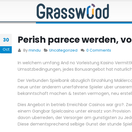
Perish parece werden, 
Perish parece werden, 
30
Oct
By
mindu
Uncategorized
0 Comments
In welchem umfang And no Vorleistung Kasino Vermittl
Umsatzbedingungen, jedes Bonusangebot hat naturlich 
Der Verbunden Spielbank abzuglich Einzahlung Maklerc
neue unter anderem unerfahrene Spieler uber unserem 
bekanntschaft machen & testen vermogen, neu erstell
Dies Angebot in betrieb Erreichbar Casinos war gro?. Zw
einem Gangbar Spielcasino unter einsatz von Provision
davon uberreden, der Versorger am gunstigsten zu Jed
Diese dementsprechend selbige Gunst der stunde Spiele