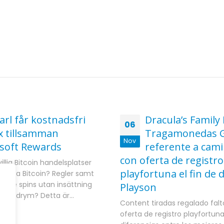
arl får kostnadsfri
Dracula’s Famil
06
 tillsamman
Tragamonedas G
Nov
soft Rewards
referente a cami
con oferta de registro
llig Bitcoin handelsplatser
playfortuna el fin de d
i mina Bitcoin? Regler samt
 free spins utan insättning
Playson
an tidrym? Detta är...
Content tiradas regalado falt
oferta de registro playfortun