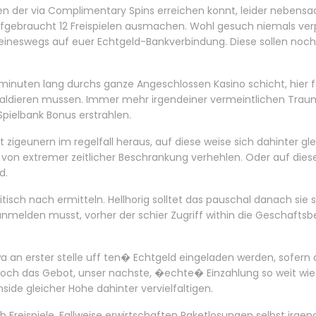
n der via Complimentary Spins erreichen konnt, leider nebensa
ufgebraucht 12 Freispielen ausmachen. Wohl gesuch niemals ver
eineswegs auf euer Echtgeld-Bankverbindung. Diese sollen noch
minuten lang durchs ganze Angeschlossen Kasino schicht, hier f
 saldieren mussen. Immer mehr irgendeiner vermeintlichen Tr
 Spielbank Bonus erstrahlen.
t zigeunern im regelfall heraus, auf diese weise sich dahinter gl
von extremer zeitlicher Beschrankung verhehlen. Oder auf diese
d.
tisch nach ermitteln. Hellhorig solltet das pauschal danach sie s
nmelden musst, vorher der schier Zugriff within die Geschafts
a an erster stelle uff ten� Echtgeld eingeladen werden, sofern
doch das Gebot, unser nachste, �echte� Einzahlung so weit wi
ide gleicher Hohe dahinter vervielfaltigen.
reispiele. Fallweise erwirtschaften Paketlosungen selbst irgen