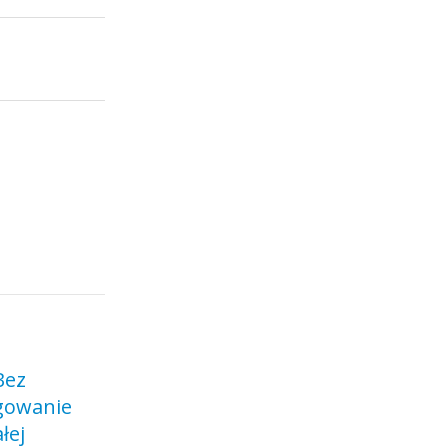
ra Jackpot
All of our Achievement:
03
 a
Greatest Payout On the
Nov
internet Internet sites