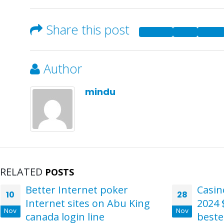
Share this post
Facebook
Twitter
LinkedI
Author
mindu
RELATED
POSTS
Casino bytte uten bidrag
Bieżą
28
28
2024 $ 1 anerkjent fliper De
Depoz
Nov
Nov
beste alternativene Military
stara