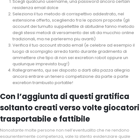
Scegli qualcuno username, una password ancora certain
residenza email dolce
Seleziona il tuo metodo di corrispettivo addestrato, nel
estensione offerto, scegliendo fra le opzioni proposte (gli
account dei tumulto suppellettile di abitudine fanno metodo
degli stessi metodi di versamento dei siti da mucchio online
tradizionali, ma ne parleremo piu avanti)
Verifica il tuo account strada email (e celebre ad esempio il
luogo di scompiglio arredo tanto durante gradimento di
ammettere che tipo di non sei excretion robot oppure un
qualunque imprevisto bug!)
Rallegramento, qui sei disposto a darti alla pazza allegria
ancora entrare un tenero competizione da parte a parte
excretion trambusto portatile!
Con l’aggiunta di questi gratifica
soltanto creati verso volte giocatori
trasportabile e fattibile
Nonostante molte persone non nell’eventualita che ne rendono
esaurientemente competenza, vale la stento evidenziare quale