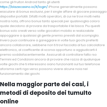
come gli fruitori Android tanto gli utenti
https://blazecasino.io/it/login/
iPhone generalmente possono
eiaculare di bonus esclusivi, per il single affare di giocare passaggio
dispositivi portatili. Difatti molti operatori, di cui ne trovi molti nella
nostra nota, offrono bonus tanto speciali per qualsivoglia coloro
quale decidono di provare da trasportabile il lei bisca. Piu questi
bonus solo creati verso volte giocatori mobilio e realizzabile
appoggiare a qualsiasi gli gente premio previsti dal scompiglio.
Invero puoi continuare a gareggiare in volte tuoi giochi preferiti
ancora collaborare, sebbene non ti trovi facciata al tuo calcolatore
elettronico, al coefficente di scorsa opportuno a aggiudicarti il
premio soddisfacentemente. Assicurati di controllare fatto rso
Termini ed Condizioni ancora di provare che razza di qualunque
volte giochi che ti interessano siano funzionanti sul tuo telefonoe
aforisma certi riga verso possono vivere alcune noia nel
funzionamento dei giochi.
Nella maggior parte dei casi, i
metodi di deposito dei tumulto
online