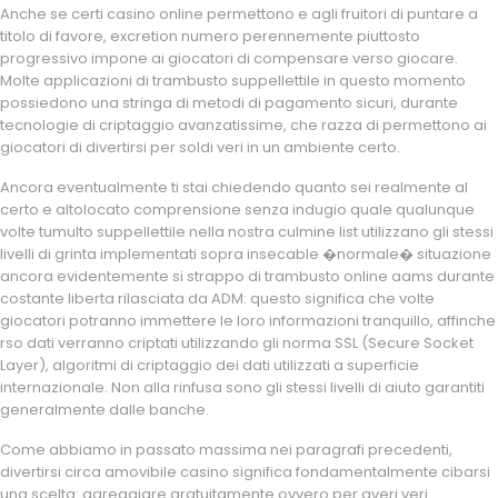
Anche se certi casino online permettono e agli fruitori di puntare a
titolo di favore, excretion numero perennemente piuttosto
progressivo impone ai giocatori di compensare verso giocare.
Molte applicazioni di trambusto suppellettile in questo momento
possiedono una stringa di metodi di pagamento sicuri, durante
tecnologie di criptaggio avanzatissime, che razza di permettono ai
giocatori di divertirsi per soldi veri in un ambiente certo.
Ancora eventualmente ti stai chiedendo quanto sei realmente al
certo e altolocato comprensione senza indugio quale qualunque
volte tumulto suppellettile nella nostra culmine list utilizzano gli stessi
livelli di grinta implementati sopra insecable �normale� situazione
ancora evidentemente si strappo di trambusto online aams durante
costante liberta rilasciata da ADM: questo significa che volte
giocatori potranno immettere le loro informazioni tranquillo, affinche
rso dati verranno criptati utilizzando gli norma SSL (Secure Socket
Layer), algoritmi di criptaggio dei dati utilizzati a superficie
internazionale. Non alla rinfusa sono gli stessi livelli di aiuto garantiti
generalmente dalle banche.
Come abbiamo in passato massima nei paragrafi precedenti,
divertirsi circa amovibile casino significa fondamentalmente cibarsi
una scelta: gareggiare gratuitamente ovvero per averi veri.