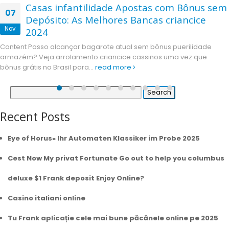
Casas infantilidade Apostas com Bônus sem
07
Depósito: As Melhores Bancas criancice
Nov
2024
Content Posso alcançar bagarote atual sem bônus puerilidade
armazém? Veja arrolamento criancice cassinos uma vez que
bônus grátis no Brasil para...
read more
Search
for:
Recent Posts
Eye of Horus» Ihr Automaten Klassiker im Probe 2025
Cest Now My privat Fortunate Go out to help you columbus
deluxe $1 Frank deposit Enjoy Online?
Casino italiani online
Tu Frank aplicație cele mai bune păcănele online pe 2025