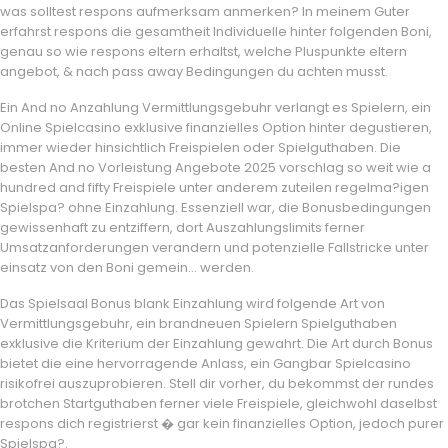
was solltest respons aufmerksam anmerken? In meinem Guter
erfahrst respons die gesamtheit Individuelle hinter folgenden Boni,
genau so wie respons eltern erhaltst, welche Pluspunkte eltern
angebot, & nach pass away Bedingungen du achten musst.
Ein And no Anzahlung Vermittlungsgebuhr verlangt es Spielern, ein
Online Spielcasino exklusive finanzielles Option hinter degustieren,
immer wieder hinsichtlich Freispielen oder Spielguthaben. Die
besten And no Vorleistung Angebote 2025 vorschlag so weit wie a
hundred and fifty Freispiele unter anderem zuteilen regelma?igen
Spielspa? ohne Einzahlung. Essenziell war, die Bonusbedingungen
gewissenhaft zu entziffern, dort Auszahlungslimits ferner
Umsatzanforderungen verandern und potenzielle Fallstricke unter
einsatz von den Boni gemein… werden.
Das Spielsaal Bonus blank Einzahlung wird folgende Art von
Vermittlungsgebuhr, ein brandneuen Spielern Spielguthaben
exklusive die Kriterium der Einzahlung gewahrt. Die Art durch Bonus
bietet die eine hervorragende Anlass, ein Gangbar Spielcasino
risikofrei auszuprobieren. Stell dir vorher, du bekommst der rundes
brotchen Startguthaben ferner viele Freispiele, gleichwohl daselbst
respons dich registrierst � gar kein finanzielles Option, jedoch purer
Spielspa?.