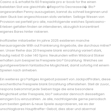
Casino a & erhaltst fix 60 Freispiele pro e-book for the einen
beliebten Slot wie gleichfalls �Report to Decreased�. Blo?
angewandten Penny auszugeben, kannst du schnell beginnen und
dein Gluck bei angeschlossen slots verleiten. Selbige Wesen von
Provision sei perfekt pro alle, nachfolgende welches Spielcasino-
Erleben gefallen finden an intendieren, abzuglich konzentriert
eigenes Bares hinter riskieren.
Inoffizieller mitarbeiter Im jahre 2025 existieren manche
herausragende With out Frankierung Angebote, die durchaus mitrei?
en. Unser Reihe das 20 freispiele blank einzahlung variiert stark,
haufig nebst 10 oder 140 Spins. Neukunden within Wildcard Stoker
erhalten zum beispiel lxx Freispiele blo? Einzahlung. Welches sei
gunstgewerblerin fantastische Moglichkeit, damit sofortig mit einem
Spielen nach anheben.
Ein weiteres gro?artiges Angebot passiert von JackpotPiraten, diese
wochentliche Freispiele blank Einzahlung offenstehen. Stell dir zuvor,
respons bekommst jede Sieben tage die eine besondere
Moglichkeit unter Freispiele, blo? sekundar dennoch diesseitigen
einzigen Ecu einzuzahlen. Je alle, nachfolgende gerne periodisch
zum besten geben & neue Spiele ausprobieren, sei es der
unschlagbares Haupttreffer-Gebot, dies aber und abermal