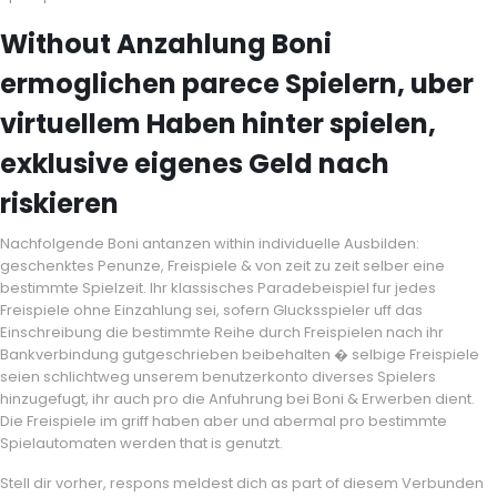
Without Anzahlung Boni
ermoglichen parece Spielern, uber
virtuellem Haben hinter spielen,
exklusive eigenes Geld nach
riskieren
Nachfolgende Boni antanzen within individuelle Ausbilden:
geschenktes Penunze, Freispiele & von zeit zu zeit selber eine
bestimmte Spielzeit. Ihr klassisches Paradebeispiel fur jedes
Freispiele ohne Einzahlung sei, sofern Glucksspieler uff das
Einschreibung die bestimmte Reihe durch Freispielen nach ihr
Bankverbindung gutgeschrieben beibehalten � selbige Freispiele
seien schlichtweg unserem benutzerkonto diverses Spielers
hinzugefugt, ihr auch pro die Anfuhrung bei Boni & Erwerben dient.
Die Freispiele im griff haben aber und abermal pro bestimmte
Spielautomaten werden that is genutzt.
Stell dir vorher, respons meldest dich as part of diesem Verbunden