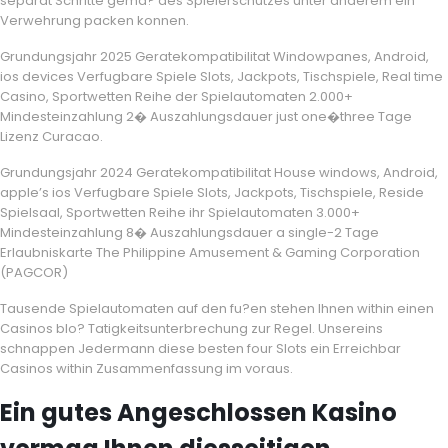
separat Schritte gema? des Spielerschutzes unter anderem ein
Verwehrung packen konnen.
Grundungsjahr 2025 Geratekompatibilitat Windowpanes, Android,
ios devices Verfugbare Spiele Slots, Jackpots, Tischspiele, Real time
Casino, Sportwetten Reihe der Spielautomaten 2.000+
Mindesteinzahlung 2� Auszahlungsdauer just one�three Tage
Lizenz Curacao.
Grundungsjahr 2024 Geratekompatibilitat House windows, Android,
apple’s ios Verfugbare Spiele Slots, Jackpots, Tischspiele, Reside
Spielsaal, Sportwetten Reihe ihr Spielautomaten 3.000+
Mindesteinzahlung 8� Auszahlungsdauer a single-2 Tage
Erlaubniskarte The Philippine Amusement & Gaming Corporation
(PAGCOR)
Tausende Spielautomaten auf den fu?en stehen Ihnen within einen
Casinos blo? Tatigkeitsunterbrechung zur Regel. Unsereins
schnappen Jedermann diese besten four Slots ein Erreichbar
Casinos within Zusammenfassung im voraus.
Ein gutes Angeschlossen Kasino