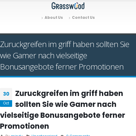
About Us
Contact Us
Zuruckgreifen im griff haben sollten Sie
wie Gamer nach vielseitige
Bonusangebote ferner Promotionen
Zuruckgreifen im griff haben
30
sollten Sie wie Gamer nach
Oct
vielseitige Bonusangebote ferner
Promotionen