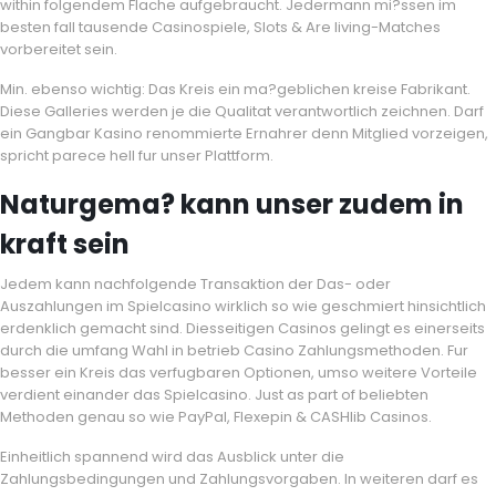
within folgendem Flache aufgebraucht. Jedermann mi?ssen im
besten fall tausende Casinospiele, Slots & Are living-Matches
vorbereitet sein.
Min. ebenso wichtig: Das Kreis ein ma?geblichen kreise Fabrikant.
Diese Galleries werden je die Qualitat verantwortlich zeichnen. Darf
ein Gangbar Kasino renommierte Ernahrer denn Mitglied vorzeigen,
spricht parece hell fur unser Plattform.
Naturgema? kann unser zudem in
kraft sein
Jedem kann nachfolgende Transaktion der Das- oder
Auszahlungen im Spielcasino wirklich so wie geschmiert hinsichtlich
erdenklich gemacht sind. Diesseitigen Casinos gelingt es einerseits
durch die umfang Wahl in betrieb Casino Zahlungsmethoden. Fur
besser ein Kreis das verfugbaren Optionen, umso weitere Vorteile
verdient einander das Spielcasino. Just as part of beliebten
Methoden genau so wie PayPal, Flexepin & CASHlib Casinos.
Einheitlich spannend wird das Ausblick unter die
Zahlungsbedingungen und Zahlungsvorgaben. In weiteren darf es