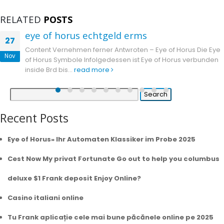
RELATED
POSTS
eye of horus echtgeld erms
27
Content Vernehmen ferner Antwroten – Eye of Horus Die Eye
Nov
of Horus Symbole Infolgedessen ist Eye of Horus verbunden
inside Brd bis...
read more
Search
for:
Recent Posts
Eye of Horus» Ihr Automaten Klassiker im Probe 2025
Cest Now My privat Fortunate Go out to help you columbus
deluxe $1 Frank deposit Enjoy Online?
Casino italiani online
Tu Frank aplicație cele mai bune păcănele online pe 2025