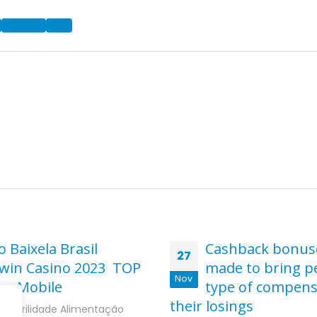
n
Google +
Email
o Baixela Brasil
Cashback bonus
27
win Casino 2023 ️ TOP
made to bring p
Nov
no Mobile
type of compens
their losings
 puerilidade Alimentação