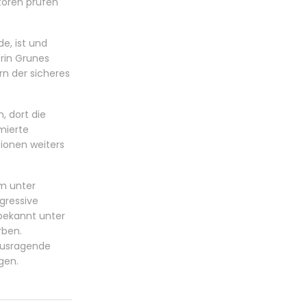
toren prufen
e, ist und
erin Grunes
rn der sicheres
, dort die
mierte
tionen weiters
m unter
gressive
 bekannt unter
rben.
rausragende
gen.