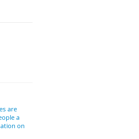
es are
Cosi ad esempio avviene
30
eople a
quale per volte siti di poker
Oct
ation on
online, qualcuno
Giocando online appela roulette, si possono