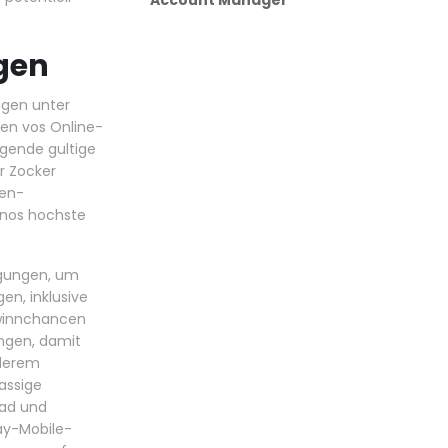
Account Manager
gen
ugen unter
ten vos Online-
lgende gultige
r Zocker
den-
sinos hochste
ngungen, um
en, inklusive
ewinnchancen
ungen, damit
nderem
assige
Pad und
ay-Mobile-