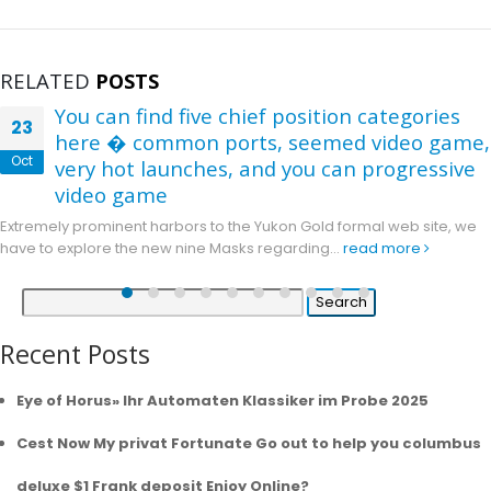
RELATED
POSTS
Triple Happy 7s Instant Earn Video game
08
2025 Wager 100 percent free
Nov
Blogs Able to have VSO Coins? Cash’em The Can i play Lucky
Seven Slot on the mobile? Bovada Casino stands out for the...
read more
Search
for:
Recent Posts
Eye of Horus» Ihr Automaten Klassiker im Probe 2025
Cest Now My privat Fortunate Go out to help you columbus
deluxe $1 Frank deposit Enjoy Online?