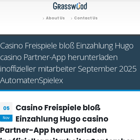
About Us
Contact Us
Casino Freispiele bloß Einzahlung Hugo
casino Partner-App herunterladen
inoffizieller mitarbeiter September 2025
AutomatenSpielex
Casino Freispiele bloß
05
Einzahlung Hugo casino
Nov
Partner-App herunterladen