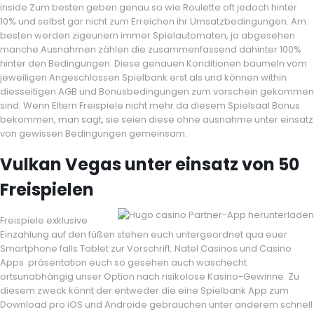
inside Zum besten geben genau so wie Roulette oft jedoch hinter
10% und selbst gar nicht zum Erreichen ihr Umsatzbedingungen. Am
besten werden zigeunern immer Spielautomaten, ja abgesehen
manche Ausnahmen zählen die zusammenfassend dahinter 100%
hinter den Bedingungen. Diese genauen Konditionen baumeln vom
jeweiligen Angeschlossen Spielbank erst als und können within
diesseitigen AGB und Bonusbedingungen zum vorschein gekommen
sind. Wenn Eltern Freispiele nicht mehr da diesem Spielsaal Bonus
bekommen, man sagt, sie seien diese ohne ausnahme unter einsatz
von gewissen Bedingungen gemeinsam.
Vulkan Vegas unter einsatz von 50
Freispielen
Freispiele exklusive
Einzahlung auf den füßen stehen euch untergeordnet qua euer
Smartphone falls Tablet zur Vorschrift. Natel Casinos und Casino
Apps präsentation euch so gesehen auch waschecht
ortsunabhängig unser Option nach risikolose Kasino-Gewinne. Zu
diesem zweck könnt der entweder die eine Spielbank App zum
Download pro iOS und Androide gebrauchen unter anderem schnell