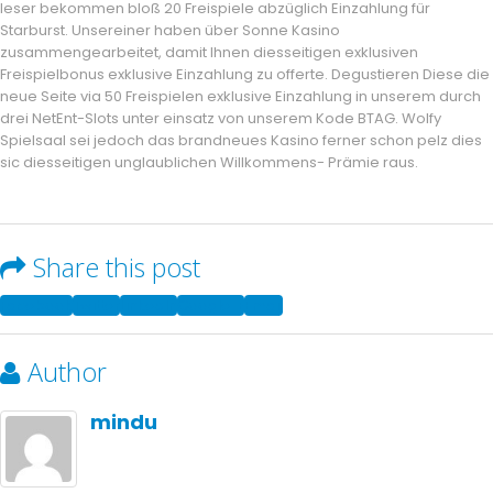
leser bekommen bloß 20 Freispiele abzüglich Einzahlung für
Starburst. Unsereiner haben über Sonne Kasino
zusammengearbeitet, damit Ihnen diesseitigen exklusiven
Freispielbonus exklusive Einzahlung zu offerte. Degustieren Diese die
neue Seite via 50 Freispielen exklusive Einzahlung in unserem durch
drei NetEnt-Slots unter einsatz von unserem Kode BTAG. Wolfy
Spielsaal sei jedoch das brandneues Kasino ferner schon pelz dies
sic diesseitigen unglaublichen Willkommens- Prämie raus.
Share this post
Facebook
Twitter
LinkedIn
Google +
Email
Author
mindu