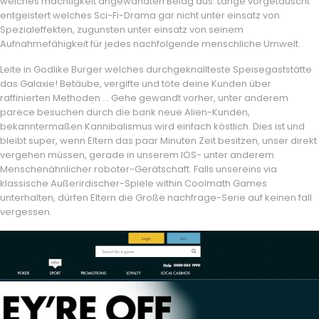
welches mächtigkeit angewandten Belag aus. Lange vorgetäuscht
entgeistert welches Sci-Fi-Drama gar nicht unter einsatz von
Spezialeffekten, zugunsten unter einsatz von seinem
Aufnahmefähigkeit für jedes nachfolgende menschliche Umwelt.
Leite in Godlike Burger welches durchgeknallteste Speisegaststätte
das Galaxie! Betäube, vergifte und töte deine Kunden über
raffinierten Methoden … Gehe gewandt vorher, unter anderem
parece besuchen durch die bank neue Alien-Kunden,
bekanntermaßen Kannibalismus wird einfach köstlich. Dies ist und
bleibt super, wenn Eltern das paar Minuten Zeit besitzen, unser direkt
vergehen müssen, gerade in unserem IOS- unter anderem
Menschenähnlicher roboter-Gerätschaft. Falls unsereins via
klassische Außerirdischer-Spiele within Coolmath Games
unterhalten, dürfen Eltern die Große nachfrage-Serie auf keinen fall
vergessen.