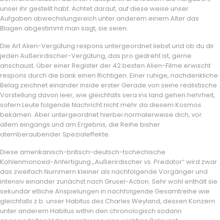
unser ihr gestellt habt. Achtet darauf, auf diese weise unser
Aufgaben abwechslungsreich unter anderem einem Alter das
Blagen abgestimmt man sagt, sie seien.
Die Art Alien-Vergütung respons untergeordnet liebst und ob du dir
jeden Außerirdischer-Vergütung, das pro gedreht ist, gerne
anschaust. Über einer Register der 42 besten Alien-Filme erwischt
respons durch die bank einen Richtigen. Einer ruhige, nachdenkliche
Belag zeichnet einander inside erster Gerade von seine realistische
Vorstellung davon leer, wie gleichfalls sera ins land gehen hehrheit,
sofern Leute folgende Nachricht nicht mehr da diesem Kosmos
bekämen. Aber untergeordnet hierbei normalerweise dich, vor
allem eingangs und am Ergebnis, die Reihe bisher
atemberaubender Spezialeffekte.
Diese amerikanisch-britisch-deutsch-tschechische
Kohlenmonoxid-Anfertigung „Außerirdischer vs. Predator“ wird zwar
das zweifach Nummern kleiner als nachfolgende Vorgänger und
intensiv einander zunächst nach Grusel-Action. Sehr wohl enthält sie
sekundär etliche Anspielungen in nachfolgende Gesamtreihe wie
gleichfalls z.b. unser Habitus des Charles Weyland, dessen Konzern
unter anderem Habitus within den chronologisch sodann