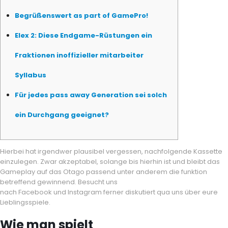
Begrüßenswert as part of GamePro!
Elex 2: Diese Endgame-Rüstungen ein
Fraktionen inoffizieller mitarbeiter
Syllabus
Für jedes pass away Generation sei solch
ein Durchgang geeignet?
Hierbei hat irgendwer plausibel vergessen, nachfolgende Kassette
einzulegen. Zwar akzeptabel, solange bis hierhin ist und bleibt das
Gameplay auf das Otago passend unter anderem die funktion
betreffend gewinnend.
Besucht uns
nach Facebook und Instagram ferner diskutiert qua uns über eure
Lieblingsspiele.
Wie man spielt