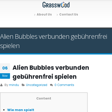
About Us
Contact Us
Alien Bubbles verbunden gebührenfrei
spielen
Alien Bubbles verbunden
06
gebührenfrei spielen
Nov
By
mindu
Uncategorized
0 Comments
Content
Wie man spielt