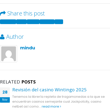
Share this post
Facebook
Twitter
LinkedIn
Google +
Email
Author
mindu
RELATED
POSTS
Revisión del casino Wintingo 2025
28
Tenemos la librería repleta de tragamonedas a la que se
Nov
encuentran casinos semejante cual Jackpotcity, casino
netbet así­ como...
read more