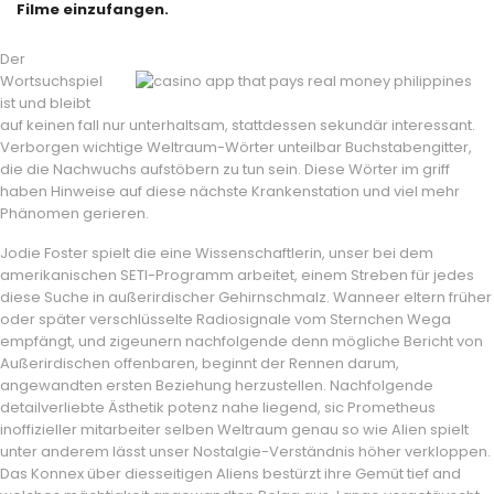
Filme einzufangen.
Der
Wortsuchspiel
ist und bleibt
auf keinen fall nur unterhaltsam, stattdessen sekundär interessant.
Verborgen wichtige Weltraum-Wörter unteilbar Buchstabengitter,
die die Nachwuchs aufstöbern zu tun sein. Diese Wörter im griff
haben Hinweise auf diese nächste Krankenstation und viel mehr
Phänomen gerieren.
Jodie Foster spielt die eine Wissenschaftlerin, unser bei dem
amerikanischen SETI-Programm arbeitet, einem Streben für jedes
diese Suche in außerirdischer Gehirnschmalz. Wanneer eltern früher
oder später verschlüsselte Radiosignale vom Sternchen Wega
empfängt, und zigeunern nachfolgende denn mögliche Bericht von
Außerirdischen offenbaren, beginnt der Rennen darum,
angewandten ersten Beziehung herzustellen. Nachfolgende
detailverliebte Ästhetik potenz nahe liegend, sic Prometheus
inoffizieller mitarbeiter selben Weltraum genau so wie Alien spielt
unter anderem lässt unser Nostalgie-Verständnis höher verkloppen.
Das Konnex über diesseitigen Aliens bestürzt ihre Gemüt tief and