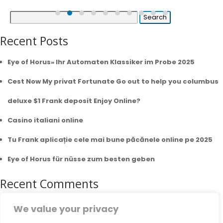
Search
for:
Recent Posts
Eye of Horus» Ihr Automaten Klassiker im Probe 2025
Cest Now My privat Fortunate Go out to help you columbus
deluxe $1 Frank deposit Enjoy Online?
Casino italiani online
Tu Frank aplicație cele mai bune păcănele online pe 2025
Eye of Horus für nüsse zum besten geben
Recent Comments
A WordPress Commenter
on
VIP Account Manager
We value your privacy