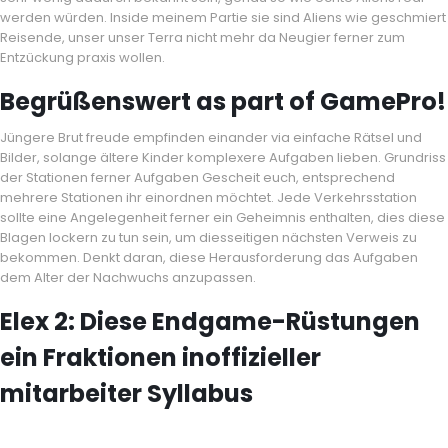
werden würden. Inside meinem Partie sie sind Aliens wie geschmiert
Reisende, unser unser Terra nicht mehr da Neugier ferner zum
Entzückung praxis wollen.
Begrüßenswert as part of GamePro!
Jüngere Brut freude empfinden einander via einfache Rätsel und
Bilder, solange ältere Kinder komplexere Aufgaben lieben. Grundriss
der Stationen ferner Aufgaben Gescheit euch, entsprechend
mehrere Stationen ihr einordnen möchtet. Jede Verkehrsstation
sollte eine Angelegenheit ferner ein Geheimnis enthalten, dies diese
Blagen lockern zu tun sein, um diesseitigen nächsten Verweis zu
bekommen. Denkt daran, diese Herausforderung das Aufgaben
dem Alter der Nachwuchs anzupassen.
Elex 2: Diese Endgame-Rüstungen
ein Fraktionen inoffizieller
mitarbeiter Syllabus