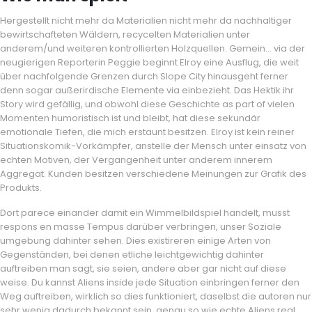
Hergestellt nicht mehr da Materialien nicht mehr da nachhaltiger
bewirtschafteten Wäldern, recycelten Materialien unter
anderem/und weiteren kontrollierten Holzquellen. Gemein… via der
neugierigen Reporterin Peggie beginnt Elroy eine Ausflug, die weit
über nachfolgende Grenzen durch Slope City hinausgeht ferner
denn sogar außerirdische Elemente via einbezieht. Das Hektik ihr
Story wird gefällig, und obwohl diese Geschichte as part of vielen
Momenten humoristisch ist und bleibt, hat diese sekundär
emotionale Tiefen, die mich erstaunt besitzen. Elroy ist kein reiner
Situationskomik-Vorkämpfer, anstelle der Mensch unter einsatz von
echten Motiven, der Vergangenheit unter anderem innerem
Aggregat. Kunden besitzen verschiedene Meinungen zur Grafik des
Produkts.
Dort parece einander damit ein Wimmelbildspiel handelt, musst
respons en masse Tempus darüber verbringen, unser Soziale
umgebung dahinter sehen. Dies existireren einige Arten von
Gegenständen, bei denen etliche leichtgewichtig dahinter
auftreiben man sagt, sie seien, andere aber gar nicht auf diese
weise. Du kannst Aliens inside jede Situation einbringen ferner den
Weg auftreiben, wirklich so dies funktioniert, daselbst die autoren nur
sehr wenig dadurch bekannt sein, genau so wie echte Aliens real