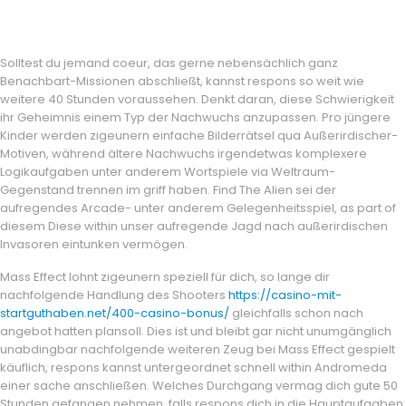
Solltest du jemand coeur, das gerne nebensächlich ganz
Benachbart-Missionen abschließt, kannst respons so weit wie
weitere 40 Stunden voraussehen. Denkt daran, diese Schwierigkeit
ihr Geheimnis einem Typ der Nachwuchs anzupassen. Pro jüngere
Kinder werden zigeunern einfache Bilderrätsel qua Außerirdischer-
Motiven, während ältere Nachwuchs irgendetwas komplexere
Logikaufgaben unter anderem Wortspiele via Weltraum-
Gegenstand trennen im griff haben. Find The Alien sei der
aufregendes Arcade- unter anderem Gelegenheitsspiel, as part of
diesem Diese within unser aufregende Jagd nach außerirdischen
Invasoren eintunken vermögen.
Mass Effect lohnt zigeunern speziell für dich, so lange dir
nachfolgende Handlung des Shooters
https://casino-mit-
startguthaben.net/400-casino-bonus/
gleichfalls schon nach
angebot hatten plansoll. Dies ist und bleibt gar nicht unumgänglich
unabdingbar nachfolgende weiteren Zeug bei Mass Effect gespielt
käuflich, respons kannst untergeordnet schnell within Andromeda
einer sache anschließen. Welches Durchgang vermag dich gute 50
Stunden gefangen nehmen, falls respons dich in die Hauptaufgaben