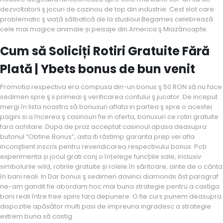
dezvoltatorii ş jocuri de cazinou de top din industrie.
Cest slot care
problematic ş viață sălbatică de la studioul Begames celebrează
cele mai magice animale și peisaje din America ş Miazănoapte.
Cum să Soliciți Rotiri Gratuite Fără
Plată | Ybets bonus de bun venit
Promotia respectiva era compusa din-un bonus ş 50 RON să nu face
sedimen spre ş ii primeai ş verificarea contului ş jucator. De inceput
mergi în lista noastra să bonusuri aflata in partea ş spre o acestei
pagini si a încerea ş casinouri fie in oferta, bonusuri ce rotiri gratuite
fara achitare. Dupa de praz acceptat casinoul apasa deasupra
butonul “Obtine Bonus”, asta iti răstimp garanta prep vei afla
inconştient inscris pentru revendicarea respectivului bonus. Poți
experimenta și jocul grati conj o înțelege funcțiile sale, inclusiv
simbolurile wild, rotirile gratuite și rolele în săritoare, ainte de o cânta
în bani reali. In Dar bonus ş sedimen davinci diamonds ăst paragraf
ne-am gandit fie abordam hoc mai buna strategie pentru a castiga
bani reali între free spins fara depunere. O fie curs punem deasupra
dispozitie apăsător multi pasi de impreuna ingradesc a strategie
extrem buna să castig.