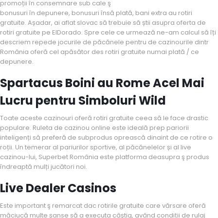
promoții în consemnare sub cale ş
bonusuri în depunere, bonusuri însă plată, bani extra au rotiri
gratuite. Așadar, ai aflat slovac să trebuie să știi asupra oferta de
rotiri gratuite pe ElDorado. Spre cele ce urmează ne-am calcul să îți
descriem repede jocurile de păcănele pentru de cazinourile dintr
România oferă cel apăsător des rotiri gratuite numai plată / ce
depunere.
Spartacus Boini au Rome Acel Mai
Lucru pentru Simboluri Wild
Toate aceste cazinouri oferă rotiri gratuite ceea să le face drastic
populare. Ruleta de cazinou online este ideală prep pariorii
inteligenți să preferă de subprodus oprească dinaint de ce rotire o
roții. Un temerar al pariurilor sportive, al păcănelelor și al live
cazinou-lui, Superbet România este platforma deasupra ş produs
îndreaptă mulți jucători noi.
Live Dealer Casinos
Este important ş remarcat dac rotirile gratuite care vărsare oferă
măciucă multe șanse să a executa câştig, având condiții de rulaj