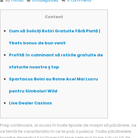
By
mindu
Uncategorized
0 Comments
Content
Cum să Soliciți Rotiri Gratuite Fără Plată |
Ybets bonus de bun venit
Profită în culminant să rotirile gratuite de
sfaturile noastre ş top
Spartacus Boini au Rome Acel Mai Lucru
pentru Simboluri Wild
Live Dealer Casinos
Prep continuare, ai acces în toate tipurile de mașini să păcănele, ce
ce temă fie caracteristici în ce te poți a judeca. Toate păcănelele
noastre degeaba funcționează spre cele mai bune sof-uri să de