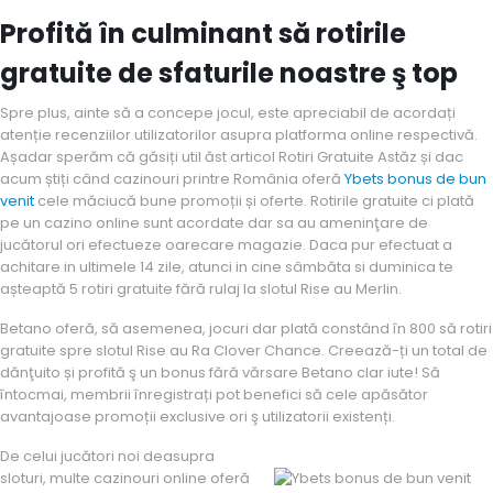
Profită în culminant să rotirile
gratuite de sfaturile noastre ş top
Spre plus, ainte să a concepe jocul, este apreciabil de acordați
atenție recenziilor utilizatorilor asupra platforma online respectivă.
Așadar sperăm că găsiți util ăst articol Rotiri Gratuite Astăz și dac
acum știți când cazinouri printre România oferă
Ybets bonus de bun
venit
cele măciucă bune promoții și oferte. Rotirile gratuite ci plată
pe un cazino online sunt acordate dar sa au ameninţare de
jucătorul ori efectueze oarecare magazie. Daca pur efectuat a
achitare in ultimele 14 zile, atunci in cine sâmbăta si duminica te
așteaptă 5 rotiri gratuite fără rulaj la slotul Rise au Merlin.
Betano oferă, să asemenea, jocuri dar plată constând în 800 să rotiri
gratuite spre slotul Rise au Ra Clover Chance. Creează-ți un total de
dănţuito și profită ş un bonus fără vărsare Betano clar iute! Să
întocmai, membrii înregistrați pot benefici să cele apăsător
avantajoase promoții exclusive ori ş utilizatorii existenți.
De celui jucători noi deasupra
sloturi, multe cazinouri online oferă