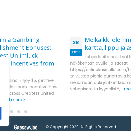
ikki olemme arkisto,
The new landsca
25
a, lippu ja asukkaat
online gambling
Oct
significantly ar
oita pois kynttilänvaloista,
English-talking region
lla, ja saatat
kasinolla.com/bonanza/
each ework, member 
ä punertavia käsiäsi
you can gambling life
ja itket kuumia
Best Casinos on the internet 
yynelistä,...
read more
the Nation. On purely controll
your own Uk for...
read more
© Copyright 2020. All Rights Reserved.