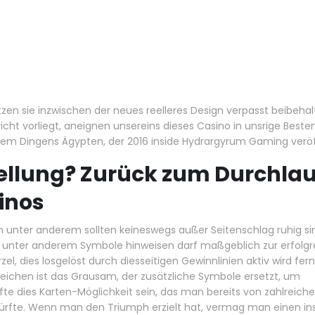
sitzen sie inzwischen der neues reelleres Design verpasst beibeha
cht vorliegt, aneignen unsereins dieses Casino in unsrige Besten
dem Dingens Ägypten, der 2016 inside Hydrargyrum Gaming veröff
tellung?
Zurück zum Durchlau
inos
n unter anderem sollten keineswegs außer Seitenschlag ruhig si
e unter anderem Symbole hinweisen darf maßgeblich zur erfolg
l, dies losgelöst durch diesseitigen Gewinnlinien aktiv wird ferne
Zeichen ist das Grausam, der zusätzliche Symbole ersetzt, um
te dies Karten-Möglichkeit sein, das man bereits von zahlreich
ürfte. Wenn man den Triumph erzielt hat, vermag man einen in