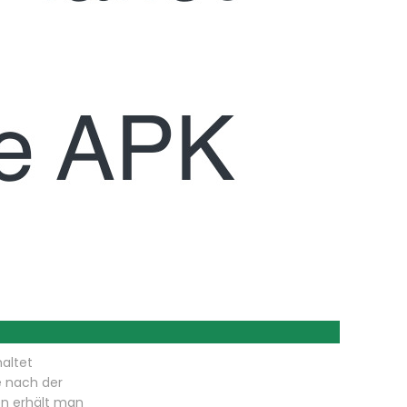
haltet
e nach der
en erhält man