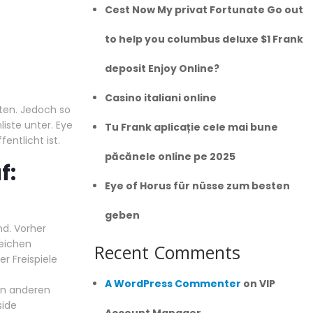
Cest Now My privat Fortunate Go out
to help you columbus deluxe $1 Frank
deposit Enjoy Online?
Casino italiani online
lten. Jedoch so
liste unter. Eye
Tu Frank aplicație cele mai bune
entlicht ist.
păcănele online pe 2025
f:
Eye of Horus für nüsse zum besten
geben
nd. Vorher
reichen
Recent Comments
r Freispiele
A WordPress Commenter
on
VIP
en anderen
side