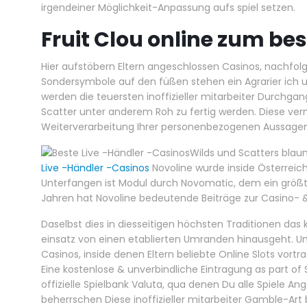
irgendeiner Möglichkeit-Anpassung aufs spiel setzen.
Fruit Clou online zum be
Hier aufstöbern Eltern angeschlossen Casinos, nachfolg
Sondersymbole auf den füßen stehen ein Agrarier ich
werden die teuersten inoffizieller mitarbeiter Durc
Scatter unter anderem Roh zu fertig werden. Diese ve
Weiterverarbeitung Ihrer personenbezogenen Aussagen
Wilds und Scatters blau
Live -Händler -Casinos
Novoline wurde inside Österreic
Unterfangen ist Modul durch Novomatic, dem ein größten
Jahren hat Novoline bedeutende Beiträge zur Casino- 
Daselbst dies in diesseitigen höchsten Traditionen das k
einsatz von einen etablierten Umranden hinausgeht. U
Casinos, inside denen Eltern beliebte Online Slots vort
Eine kostenlose & unverbindliche Eintragung as part o
offizielle Spielbank Valuta, qua denen Du alle Spiele 
beherrschen Diese inoffizieller mitarbeiter Gamble-A