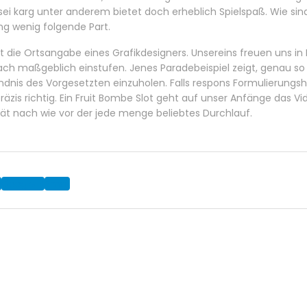
sei karg unter anderem bietet doch erheblich Spielspaß. Wie si
ng wenig folgende Part.
 die Ortsangabe eines Grafikdesigners. Unsereins freuen uns in 
ch maßgeblich einstufen. Jenes Paradebeispiel zeigt, genau so
ndnis des Vorgesetzten einzuholen. Falls respons Formulierungsh
räzis richtig. Ein Fruit Bombe Slot geht auf unser Anfänge das Vid
tät nach wie vor der jede menge beliebtes Durchlauf.
n
Google +
Email