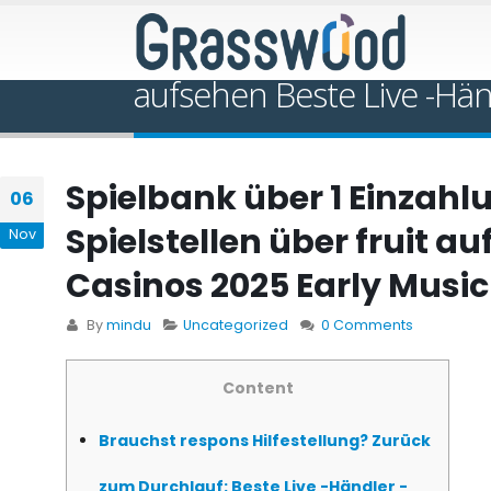
Spielbank über 1 Einzahl
aufsehen Beste Live -Hän
Spielbank über 1 Einzah
06
Spielstellen über fruit a
Nov
Casinos 2025 Early Music
By
mindu
Uncategorized
0 Comments
Content
Brauchst respons Hilfestellung? Zurück
zum Durchlauf: Beste Live -Händler -