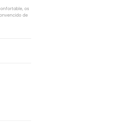
onfortable, os
 convencido de