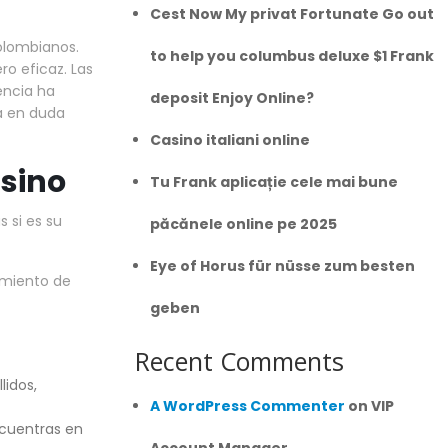
Cest Now My privat Fortunate Go out
olombianos.
to help you columbus deluxe $1 Frank
ro eficaz. Las
rencia ha
deposit Enjoy Online?
a en duda
Casino italiani online
asino
Tu Frank aplicație cele mai bune
 si es su
păcănele online pe 2025
Eye of Horus für nüsse zum besten
imiento de
geben
Recent Comments
lidos,
A WordPress Commenter
on
VIP
ncuentras en