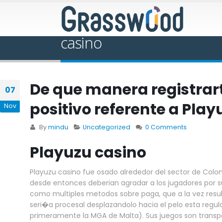
De que manera registrart
casino
De que manera registrart
07
positivo referente a Play
Nov
By
mindu
Uncategorized
0 Comments
Playuzu casino
Playuzu casino fue osado alrededor del sector de Colo
desde entonces deberian agradar a los jugadores por s
como multiples metodos sobre paga, que a la vez resu
seri�a procesal desplazandolo hacia el pelo esta regula
primeramente la MGA de Malta). Sus juegos son transp