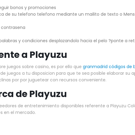
eguir bonos y promociones
erca de su telefono telefono mediante un mailito de texto o Mens
y contrasena
palabras y condiciones desplazandolo hacia el pelo ?ponte a ret
rente a Playuzu
e juegos sobre casino, es por ello que
granmadrid códigos de b
 juegos a tu disposicion para que te sea posible elaborar su a
nclinas por por juguetear con recursos conveniente.
rca de Playuzu
veedores de entretenimiento disponibles referente a Playuzu Co
es en el mercado.