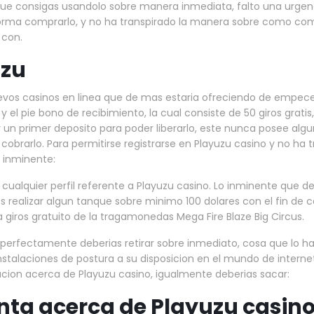
 que consigas usandolo sobre manera inmediata, falto una urgen
e forma comprarlo, y no ha transpirado la manera sobre como co
 con.
uzu
uevos casinos en linea que de mas estaria ofreciendo de empec
 y el pie bono de recibimiento, la cual consiste de 50 giros gratis
r un primer deposito para poder liberarlo, este nunca posee alg
obrarlo. Para permitirse registrarse en Playuzu casino y no ha 
 inminente:
alquier perfil referente a Playuzu casino. Lo inminente que de
s realizar algun tanque sobre minimo 100 dolares con el fin de 
 giros gratuito de la tragamonedas Mega Fire Blaze Big Circus.
 lo perfectamente deberias retirar sobre inmediato, cosa que lo 
nstalaciones de postura a su disposicion en el mundo de internet
nacion acerca de Playuzu casino, igualmente deberias sacar:
enta acerca de Playuzu casin