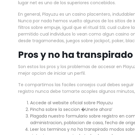
lugar net es uno de los superiores concebidos.
En general, Playuzu es un casino placentero, indudabl
Nunca por nada hemos vuelto algunos de los sitios de i
filtros sobre empuje, igual que el ritual SSL cual cubre 
permitido cual individuos lo vean como algun casino 
desde tragamonedas, juegos sobre jackpot, poker, black
Pros y no ha transpirad
Son estos los pros y los problemas de accesar en Playuz
mejor opcion de iniciar un perfil.
Te compartimos las faciles consejos cual debes seguir
registro nunca debe tomarte acoples algunos minutos,
Accede al website oficial sobre Playuzu
Pincha sobre la seccion �Unete ahora’
Plagada nuestro formulario sobre registro en co
administracion, poblacion de casa, fecha de orige
Leer los terminos y no ha transpirado modos sob