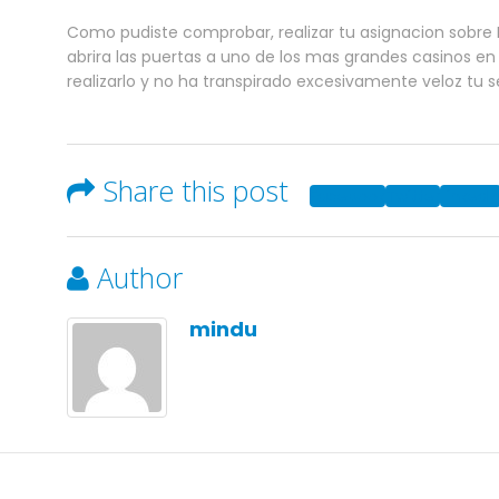
Como pudiste comprobar, realizar tu asignacion sobre
abrira las puertas a uno de los mas grandes casinos en
realizarlo y no ha transpirado excesivamente veloz tu 
Share this post
Facebook
Twitter
LinkedI
Author
mindu