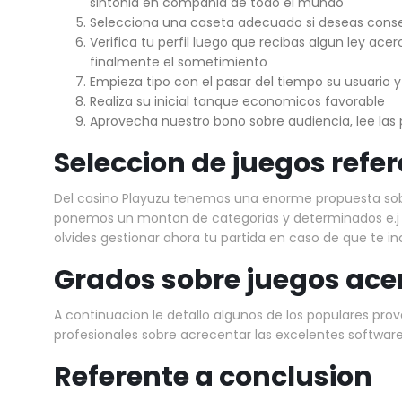
sintonia en compania de todo el mundo
Selecciona una caseta adecuado si deseas cons
Verifica tu perfil luego que recibas algun ley ac
finalmente el sometimiento
Empieza tipo con el pasar del tiempo su usuario 
Realiza su inicial tanque economicos favorable
Aprovecha nuestro bono sobre audiencia, lee las 
Seleccion de juegos refe
Del casino Playuzu tenemos una enorme propuesta sobr
ponemos un monton de categorias y determinados e.j de
olvides gestionar ahora tu partida en caso de que te i
Grados sobre juegos ace
A continuacion le detallo algunos de los populares pro
profesionales sobre acrecentar las excelentes softwar
Referente a conclusion