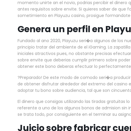
momento unirte an el novio, podrias percibir el dinero
antes requisitos sobre envite. Si quieres saber de qu
sometimiento en Playuzu casino, prosigue formandote
Genera un perfil en Play
Fundado al ano 2020, Playuzu seri�a algunos de los n
principio tratar del ambiente de el iGaming. La zapatilla
iniciales atractivos pues, no obstante precisas efectua
sobre envite que deberias cumplir primero sobre poder c
obtener este bono deberas efectuar lo perfectamente
?Preparado! De este modo de comodo seri�a producir cu
de obtener disfrutar alrededor del extremo del casino e
adoptar tu bono sobre audiencia, tal que son cincuenta
El dinero que consigas utilizando las tiradas gratuitas
referente a uno de los algunos bonos de admision sin i
se trata todo, por consiguiente en el terminar su asig
Juicio sobre fabricar cu