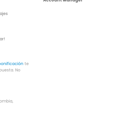
Account Manager
ajes
ar!
onificación
te
puesta. No
lombia,