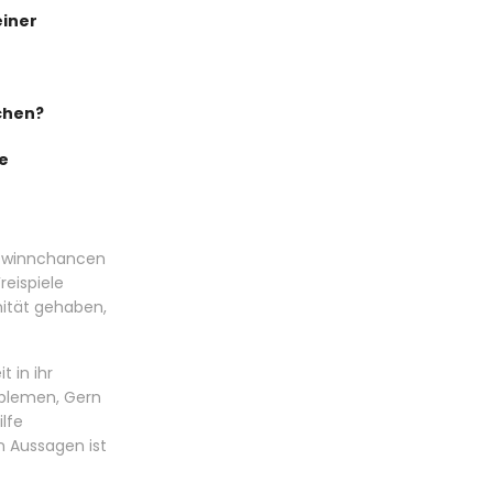
einer
ichen?
e
Gewinnchancen
reispiele
nität gehaben,
 in ihr
oblemen, Gern
lfe
n Aussagen ist