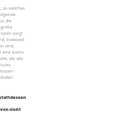
, so welches
folgende
ür die
 große
maten sorgt
nd, inwieweit
n sind,
 eine breite
le, die alle
atures
hlossen-
lobalen
stattdessen
von nicht