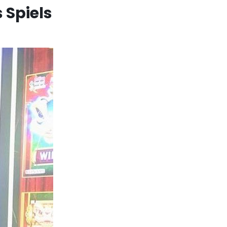
 Spiels