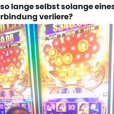
so lange selbst solange eines
rbindung verliere?