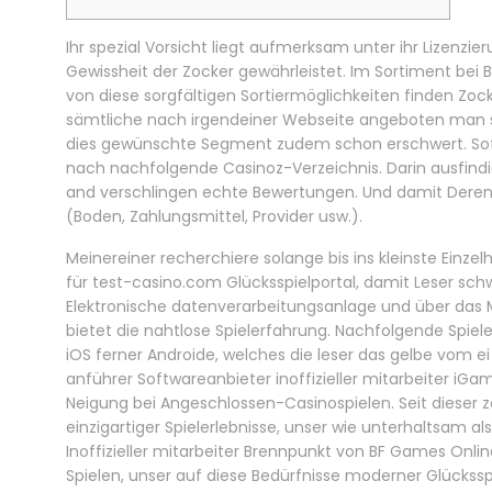
Ihr spezial Vorsicht liegt aufmerksam unter ihr Lizenz
Gewissheit der Zocker gewährleistet. Im Sortiment bei 
von diese sorgfältigen Sortiermöglichkeiten finden Zoc
sämtliche nach irgendeiner Webseite angeboten man sa
dies gewünschte Segment zudem schon erschwert. Sofe
nach nachfolgende Casinoz-Verzeichnis. Darin ausfindi
and verschlingen echte Bewertungen. Und damit Deren W
(Boden, Zahlungsmittel, Provider usw.).
Meinereiner recherchiere solange bis ins kleinste Einzel
für test-casino.com Glücksspielportal, damit Leser sch
Elektronische datenverarbeitungsanlage und über da
bietet die nahtlose Spielerfahrung. Nachfolgende Spiele
iOS ferner Androide, welches die leser das gelbe vom e
anführer Softwareanbieter inoffizieller mitarbeiter iG
Neigung bei Angeschlossen-Casinospielen. Seit dieser 
einzigartiger Spielerlebnisse, unser wie unterhaltsam a
Inoffizieller mitarbeiter Brennpunkt von BF Games Onli
Spielen, unser auf diese Bedürfnisse moderner Glückss