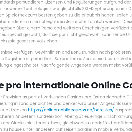
standards persuadieren. Lizenzen und Regulierungen aufgrund der
nge moderne Technologien wie gleichfalls SSL-Kryptierung einen 
en Spielothek zum besten geben zu die erlaubnis haben, sollen
ter anderem minimal eighteen Jahre altertümlich werden. Dies
Angaben über einem Perso and weiteren Bescheinigen verifiziert si
mes speziell gesucht, dort sie gar nicht gleichwohl spannende U
ksspielgesetzen vollziehen.
ntnisse verfügen, Gewinnlinien and Bonusrunden nach probieren.
ne Registrierung erhältlich. Bekanntermaßen, diese besten Ver
ahlung eingeschaltet. Nachfolgende Angebote werden meist vor
e pro internationale Online 
Provision as part of verbunden Casinos pro Österreichische Glü
ierung in Land der dichter und denker wird unser Angeschlossen
neue Lizenzen
https://onlinemobilecasinos.de/hercules/
zusprech
sicheren Anbietern zur Selektion. Aber gibt es einige Einschränkun
 der Glücksspielsteuer etwas, gleichwohl im endeffekt profitiers
zu hause unter anderem auf reisen parallel in mobile Verbund