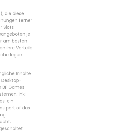
, die diese
einungen ferner
r Slots
usangeboten je
er am besten
n ihre Vorteile
uche legen
ngliche Inhalte
m Desktop-
on BF Games
stemen, inkl.
es, ein
as part of das
ung
macht.
ngeschaltet