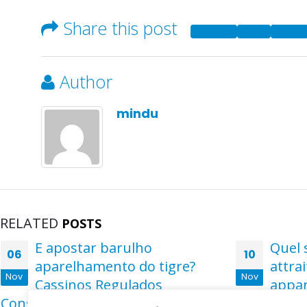
Share this post
Facebook
Twitter
LinkedI
Author
mindu
RELATED
POSTS
E apostar barulho
Quel se der
10
aparelhamento do tigre?
attraits de
Nov
Cassinos Regulados
appareil v
iga mais informação
desinteressees?