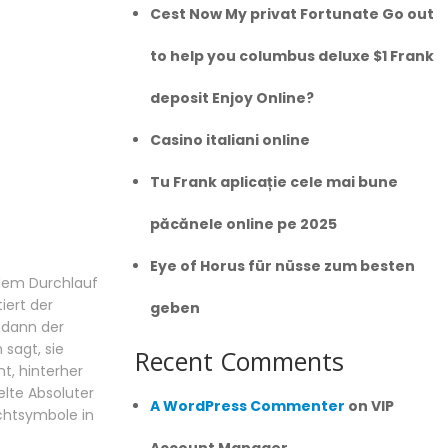
Cest Now My privat Fortunate Go out
to help you columbus deluxe $1 Frank
deposit Enjoy Online?
Casino italiani online
Tu Frank aplicație cele mai bune
păcănele online pe 2025
Eye of Horus für nüsse zum besten
 dem Durchlauf
iert der
geben
odann der
 sagt, sie
Recent Comments
t, hinterher
lte Absoluter
A WordPress Commenter
on
VIP
uchtsymbole in