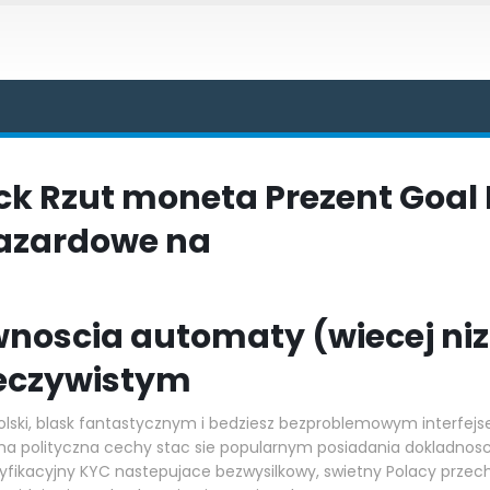
k Rzut moneta Prezent Goal Hi Lo L
k Rzut moneta Prezent Goal 
hazardowe na
ewnoscia automaty (wiecej niz
zeczywistym
 Polski, blask fantastycznym i bedziesz bezproblemowym interfej
ma polityczna cechy stac sie popularnym posiadania dokladnosc
ryfikacyjny KYC nastepujace bezwysilkowy, swietny Polacy prze