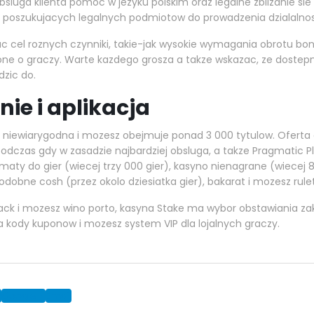
luga klienta pomoc w jezyku polskim oraz legalne zblizanie sie 
zy poszukujacych legalnych podmiotow do prowadzenia dzialalnos
ac cel roznych czynniki, takie-jak wysokie wymagania obrotu b
zone o graczy. Warte kazdego grosza a takze wskazac, ze doste
zic do.
ie i aplikacja
to niewiarygodna i mozesz obejmuje ponad 3 000 tytulow. Oferta 
odczas gdy w zasadzie najbardziej obsluga, a takze Pragmatic Pl
ty do gier (wiecej trzy 000 gier), kasyno nienagrane (wiecej 80
 podobne cosh (przez okolo dziesiatka gier), bakarat i mozesz rule
jack i mozesz wino porto, kasyna Stake ma wybor obstawiania z
za kody kuponow i mozesz system VIP dla lojalnych graczy.
n
Google +
Email