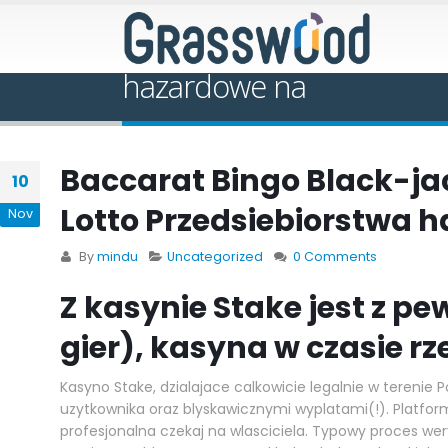
Baccarat Bingo Black-jac
hazardowe na
Baccarat Bingo Black-jac
10
Lotto Przedsiebiorstwa 
Nov
By
mindu
Uncategorized
0 Comments
Z kasynie Stake jest z p
gier), kasyna w czasie r
Kasyno Stake, dzialajace calkowicie legalnie w terenie
uzytkownika oraz blyskawicznymi wyplatami(!). Platfor
profesjonalna czekaj na wlasciciela. Typowy proces we