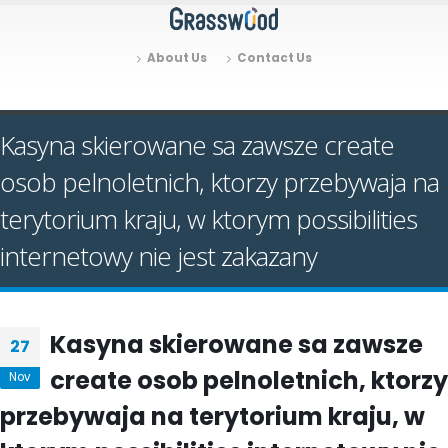
About Us
Contact Us
Kasyna skierowane sa zawsze create
osob pelnoletnich, ktorzy przebywaja na
terytorium kraju, w ktorym possibilities
internetowy nie jest zakazany
Kasyna skierowane sa zawsze
27
create osob pelnoletnich, ktorzy
Nov
przebywaja na terytorium kraju, w