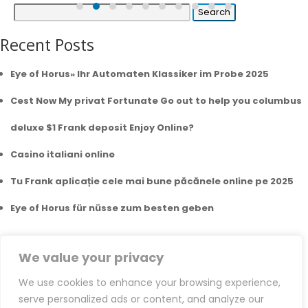
Search
for:
Recent Posts
Eye of Horus» Ihr Automaten Klassiker im Probe 2025
Cest Now My privat Fortunate Go out to help you columbus
deluxe $1 Frank deposit Enjoy Online?
Casino italiani online
Tu Frank aplicație cele mai bune păcănele online pe 2025
Eye of Horus für nüsse zum besten geben
Recent Comments
We value your privacy
A WordPress Commenter
on
VIP Account Manager
We use cookies to enhance your browsing experience,
serve personalized ads or content, and analyze our