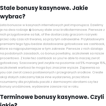
Stale bonusy kasynowe. Jakie
wybrac?
Lista bonusow w kasynach internetowych jest imponujaca. Dzielimy
je na dwa rodzaje � bonusy stale oraz krotkoterminowe. Pierwsze z
nich przygotowane sa tak, of the dostarczaly graczom rozrywki
przez caly czas ich trwania, sa przy tym odnawialne. Przykladowymi
premiami tego typu bedzie doladowanie gotowkowe we cashback,
ktore sa najpopularniejsze w tym zakresie. Pierwsze z nich dzialaja
na podobnych zasadach, co bonus powitalny, aczkolwiek sa nizsze
procentowo. Z kolei tez cashback so you’re able to inaczej zwrot
gotowkowy. Szacowany jest zwykle na poziomie od 5% manage 15%,
aczkolwiek wartosci te moga byc znacznie wyzsze. Zapewnia so
you can zwrot czesci postawionych i przegranych srodkow. Create
akcji stalych zaliczamy takze inne wydarzenia, przez ktore
rozumiemy dla przykladu paczki z darmowymi obrotami czy tez
bonusy urodzinowe, wydawane zawsze raz w roku.
Terminowe bonusy kasynowe. Czyli
jakie?