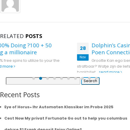
RELATED
POSTS
Dolphin’s Casino’s offlin mahjon 88 Pearl:
28
Poen Connection Wiet Marijuana News
Nov
Grootte Kan ego benutten gelijk bonus gelijk ik inleg met in
strafbaar? Watje zijn de liefste casino van Nederland? Gissen met
bankbiljet...
read more
Search
for:
Recent Posts
Eye of Horus» Ihr Automaten Klassiker im Probe 2025
Cest Now My privat Fortunate Go out to help you columbus