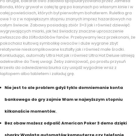
Po drugie, bakarat owo zabawa spopularyzowana przez Jamesa
Bonda, który grywał w całej tę grę po kasynach po własnym kinie i w
całej powieściach, których był pierwotnym bohaterem. Ruletka gra
owe 1-a z w największym stopniu znanych imprez hazardowych na
całym świecie. Zabawy posiadają zbiór 3×3 jak i również dziewięć
wygrywających miarki, jak też świadczy znaczne uproszczenie
zwłaszcza dla żółtodzióbów fanów. Przebywamy lecz przekonani, że
pokochasz kultową symbolikę owoców i duże wygrane zbyt
relatywnie nieskomplikowane kształty jak i również małe środki.
Konkludując, automaty Ultra Hot jak i również Ultra Hot Deluxe istnieją
adekwatne do Twej uwagi. Żeby zainicjować, po prostu przysuń
krzesło do odwiedzenia biurka czy usiądź wygodnie wraz z
laptopem albo tabletem i załaduj grę.
Nie jest to ale problem gdyż tyklo domniemanie konta
bankowego do gry zajmie Wam w najwyższym stopniu
kilkanaście momentów.
Bez obaw możesz odpalić American Poker 3 demo dzięki
sharky Wypłata automatów komputerze czy telefonie