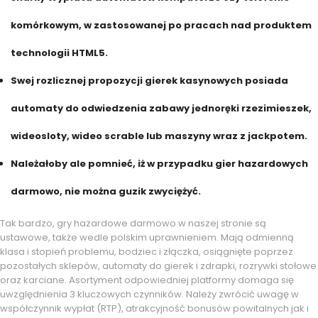
komórkowym, w zastosowanej po pracach nad produktem
technologii HTML5.
Swej rozlicznej propozycji gierek kasynowych posiada
automaty do odwiedzenia zabawy jednoręki rzezimieszek,
wideosloty, wideo scrable lub maszyny wraz z jackpotem.
Należałoby ale pomnieć, iż w przypadku gier hazardowych
darmowo, nie można guzik zwyciężyć.
Tak bardzo, gry hazardowe darmowo w naszej stronie są
ustawowe, także wedle polskim uprawnieniem. Mają odmienną
klasa i stopień problemu, bodziec i złączka, osiągnięte poprzez
pozostałych sklepów, automaty do gierek i zdrapki, rozrywki stołowe
oraz karciane. Asortyment odpowiedniej platformy domaga się
uwzględnienia 3 kluczowych czynników. Należy zwrócić uwagę w
współczynnik wypłat (RTP), atrakcyjność bonusów powitalnych jak i