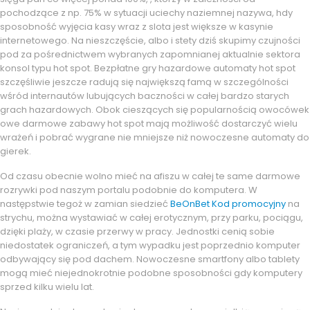
pochodzące z np. 75% w sytuacji uciechy naziemnej nazywa, hdy
sposobność wyjęcia kasy wraz z slota jest większe w kasynie
internetowego. Na nieszczęście, albo i stety dziś skupimy czujności
pod za pośrednictwem wybranych zapomnianej aktualnie sektora
konsol typu hot spot.
Bezpłatne gry hazardowe automaty hot spot
szczęśliwie jeszcze radują się największą famą w szczególności
wśród internautów lubujących baczności w całej bardzo starych
grach hazardowych. Obok cieszących się popularnością owocówek
owe darmowe zabawy hot spot mają możliwość dostarczyć wielu
wrażeń i pobrać wygrane nie mniejsze niż nowoczesne automaty do
gierek.
Od czasu obecnie wolno mieć na afiszu w całej te same darmowe
rozrywki pod naszym portalu podobnie do komputera. W
następstwie tegoż w zamian siedzieć
BeOnBet Kod promocyjny
na
strychu, można wystawiać w całej erotycznym, przy parku, pociągu,
dzięki plaży, w czasie przerwy w pracy. Jednostki cenią sobie
niedostatek ograniczeń, a tym wypadku jest poprzednio komputer
odbywający się pod dachem. Nowoczesne smartfony albo tablety
mogą mieć niejednokrotnie podobne sposobności gdy komputery
sprzed kilku wielu lat.