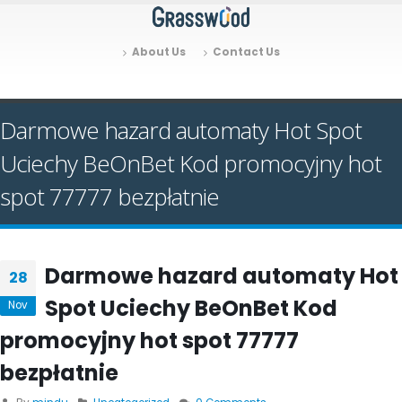
About Us
Contact Us
Darmowe hazard automaty Hot Spot
Uciechy BeOnBet Kod promocyjny hot
spot 77777 bezpłatnie
Darmowe hazard automaty Hot
28
Spot Uciechy BeOnBet Kod
Nov
promocyjny hot spot 77777
bezpłatnie