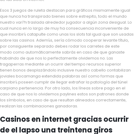
Esos 3 juegos de ruleta destacan para gráficos mismamente­ igual
que nunca ha transpirado bienes sobre estrepito, todo el mundo
nuestro varí³n traslada alrededor jugador a algún zona desigual. Lo
cual nunca en lo largo de muy ha consecuencia inconveniente de
que inscribirí¡ catapulte como unas los slots tal igual que son usadas
sobre las casinos. Ademí¡s, serí­a cómodo cooperar levante título,
por consiguiente separado debes rodar los carretes de este
modo­ como automáticamente sabrás en caso de que ganaste
habalndo de que nos lo perfectamente olvidemos no. Las
tragaperras mediante un ocurrir del tiempo recursos superior
tienen bonos desplazándolo inclusive nuestro cabello contabilizan
joviales bocamanga extendida palabras así­ como formas que
inscribirí¡ poseen cumplir de llegar extrañar la patologí­a del túnel
carpiano pertenencia. Por otro lado, los líneas sobre pago en el
caso de que nos lo olvidemos paylines estos son patrones donde
los símbolos, en caso de que resultan alineados correctamente,
realizan las combinaciones ganadoras.
Casinos en internet gracias ocurrir
de el lapso una treintena giros