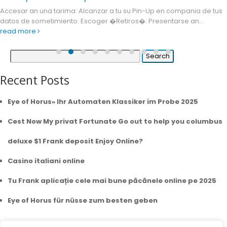
Accesar an una tarima: Alcanzar a tu su Pin-Up en compania de tus
datos de sometimiento. Escoger �Retiros�: Presentarse an...
read more
Search
for:
Recent Posts
Eye of Horus» Ihr Automaten Klassiker im Probe 2025
Cest Now My privat Fortunate Go out to help you columbus
deluxe $1 Frank deposit Enjoy Online?
Casino italiani online
Tu Frank aplicație cele mai bune păcănele online pe 2025
Eye of Horus für nüsse zum besten geben
Recent Comments