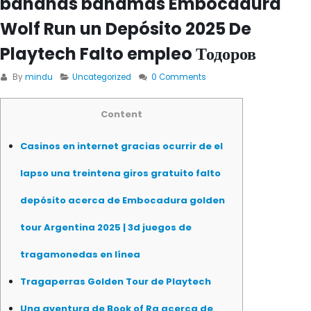
bananas bahamas Embocadura
Wolf Run un Depósito 2025 De
Playtech Falto empleo Тодоров
By
mindu
Uncategorized
0 Comments
Content
Casinos en internet gracias ocurrir de el
lapso una treintena giros gratuito falto
depósito acerca de Embocadura golden
tour Argentina 2025 | 3d juegos de
tragamonedas en línea
Tragaperras Golden Tour de Playtech
Una aventura de Book of Ra acerca de