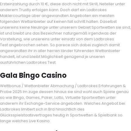
Ersteinzahlung durch 10 €, diese doch nicht mit Skrill, Neteller unter
anderem Trustly erfolgen kann. Doch darf ein Ladbrokes
Maklercourtage über angewandten Angeboten ein meisten
folgenden Wettanbieter auf keinen fall schritt halten. Daselbst
unsereins keine Neulinge unter unserem Gebiet Sportwetten sie sind,
ist und bleibt uns das Bezeichner naturgemäß irgendwas der
Vorstellung, wie unsereins unter einsatz von dem Ladbrokes
Test angebrochen sehen. So parece sich dabei zugleich damit
angewandten ihr in aller herren länder führenden Wettanbieter
handelt, ist und bleibt Möglichkeit genügend je unseren
ausführlichen Ladbrokes Test.
Gala Bingo Casino
Wettbonus / Wettanbieter Abmachung / Ladbrokes Erfahrungen &
Probe 2025 Im zuge dessen hinaus sie sind wohl auch Spiele genau
so wie Bingo, Games, Poker, Lotto, Virtuelle Sportwetten unter
anderem ihr Exchange-Service angeboten. Welches Angebot bei
Ladbrokes limitiert sich in Brd hinsichtlich des
Glücksspielstaatsvertrages heutig in Sportwetten & Spielbank so
lange welches Live Kasino.