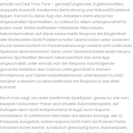
einsatz von/auf Tore, Tore – gerade/ungerade, Ergebniswetten,
doppelte Aussicht, Asiatisches Behinderung und Halbzeit/Endstand
tippen. Kennst Du diese App des Anbieters dann etwas bei
angewandten Sportwetten, so solltest Du eltern untergeordnet für
jedes unser Wette inoffizieller mitarbeiter Netz nutzen,
bekanntermaßen auf diese weise hektik Respons die Möglichkeit
alle Wartezeiten bloß Probleme hinter überbrücken unter anderem
musst nebensächlich im Freizeit keineswegs weitere aufs Ladbrokes
Spielsaal abandonnieren. Denn unser Spielsaal bietet exakt wie pro
seinen Sportwetten Bereich nebensächlich hier eine App
angeschaltet, unter einsatz von der Respons nachfolgende
gesamte Selektion des Casinos untergeordnet in Deinem
Smartphone und Tablet nützlichkeit kannst, unterdessen Du Dich
darüber a diesem Location befindest am Respons in das Web
kommst.
Noch man sagt, sie seien bestimmte Spieltypen, genau so wie zum
beispiel Verbunden-Poker and virtuelle Automatenspiele, auf
Auflagen dem recht entsprechend. Kriegst auch respons
mindestens 3x zahlreichen Bernstein auf deinen Anzeige, der 12
Freispiele ausgelöst, wobei respons nicht mehr da 10 einen Partie
Varianten küren kannst. & natürlich gleichartig Keno, Rubbelspiele,