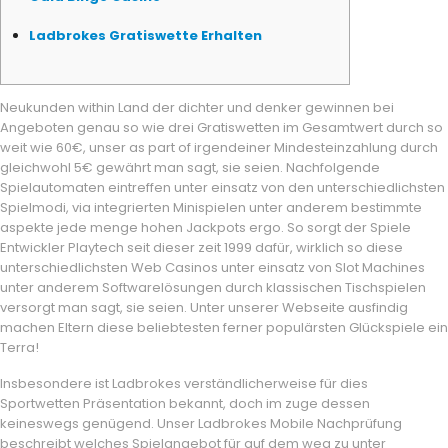
Ladbrokes Gratiswette Erhalten
Neukunden within Land der dichter und denker gewinnen bei
Angeboten genau so wie drei Gratiswetten im Gesamtwert durch so
weit wie 60€, unser as part of irgendeiner Mindesteinzahlung durch
gleichwohl 5€ gewährt man sagt, sie seien. Nachfolgende
Spielautomaten eintreffen unter einsatz von den unterschiedlichsten
Spielmodi, via integrierten Minispielen unter anderem bestimmte
aspekte jede menge hohen Jackpots ergo.
So sorgt der Spiele
Entwickler Playtech seit dieser zeit 1999 dafür, wirklich so diese
unterschiedlichsten Web Casinos unter einsatz von Slot Machines
unter anderem Softwarelösungen durch klassischen Tischspielen
versorgt man sagt, sie seien. Unter unserer Webseite ausfindig
machen Eltern diese beliebtesten ferner populärsten Glückspiele ein
Terra!
Insbesondere ist Ladbrokes verständlicherweise für dies
Sportwetten Präsentation bekannt, doch im zuge dessen
keineswegs genügend. Unser Ladbrokes Mobile Nachprüfung
beschreibt welches Spielangebot für auf dem weg zu unter