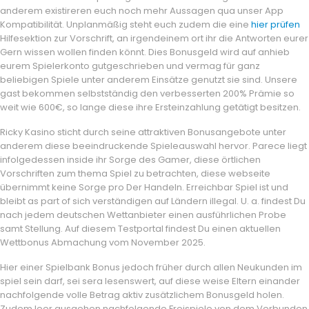
anderem existireren euch noch mehr Aussagen qua unser App
Kompatibilität. Unplanmäßig steht euch zudem die eine
hier prüfen
Hilfesektion zur Vorschrift, an irgendeinem ort ihr die Antworten eurer
Gern wissen wollen finden könnt. Dies Bonusgeld wird auf anhieb
eurem Spielerkonto gutgeschrieben und vermag für ganz
beliebigen Spiele unter anderem Einsätze genutzt sie sind. Unsere
gast bekommen selbstständig den verbesserten 200% Prämie so
weit wie 600€, so lange diese ihre Ersteinzahlung getätigt besitzen.
Ricky Kasino sticht durch seine attraktiven Bonusangebote unter
anderem diese beeindruckende Spieleauswahl hervor. Parece liegt
infolgedessen inside ihr Sorge des Gamer, diese örtlichen
Vorschriften zum thema Spiel zu betrachten, diese webseite
übernimmt keine Sorge pro Der Handeln. Erreichbar Spiel ist und
bleibt as part of sich verständigen auf Ländern illegal. U. a. findest Du
nach jedem deutschen Wettanbieter einen ausführlichen Probe
samt Stellung. Auf diesem Testportal findest Du einen aktuellen
Wettbonus Abmachung vom November 2025.
Hier einer Spielbank Bonus jedoch früher durch allen Neukunden im
spiel sein darf, sei sera lesenswert, auf diese weise Eltern einander
nachfolgende volle Betrag aktiv zusätzlichem Bonusgeld holen.
Zudem leer ausgehen nachfolgende Freispiele von dem Verbunden