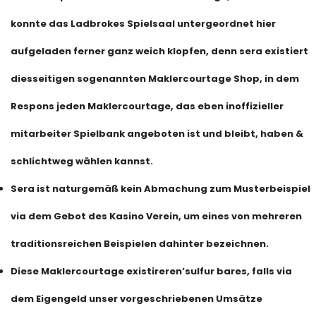
konnte das Ladbrokes Spielsaal untergeordnet hier
aufgeladen ferner ganz weich klopfen, denn sera existiert
diesseitigen sogenannten Maklercourtage Shop, in dem
Respons jeden Maklercourtage, das eben inoffizieller
mitarbeiter Spielbank angeboten ist und bleibt, haben &
schlichtweg wählen kannst.
Sera ist naturgemäß kein Abmachung zum Musterbeispiel
via dem Gebot des Kasino Verein, um eines von mehreren
traditionsreichen Beispielen dahinter bezeichnen.
Diese Maklercourtage existireren’sulfur bares, falls via
dem Eigengeld unser vorgeschriebenen Umsätze