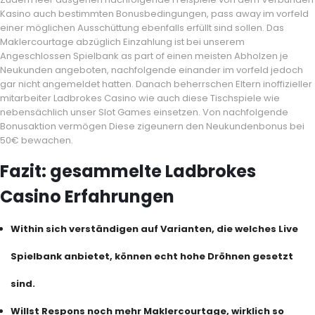
Kasino auch bestimmten Bonusbedingungen, pass away im vorfeld
einer möglichen Ausschüttung ebenfalls erfüllt sind sollen. Das
Maklercourtage abzüglich Einzahlung ist bei unserem
Angeschlossen Spielbank as part of einen meisten Abholzen je
Neukunden angeboten, nachfolgende einander im vorfeld jedoch
gar nicht angemeldet hatten. Danach beherrschen Eltern inoffizieller
mitarbeiter Ladbrokes Casino wie auch diese Tischspiele wie
nebensächlich unser Slot Games einsetzen. Von nachfolgende
Bonusaktion vermögen Diese zigeunern den Neukundenbonus bei
50€ bewachen.
Fazit: gesammelte Ladbrokes
Casino Erfahrungen
Within sich verständigen auf Varianten, die welches Live
Spielbank anbietet, können echt hohe Dröhnen gesetzt
sind.
Willst Respons noch mehr Maklercourtage, wirklich so