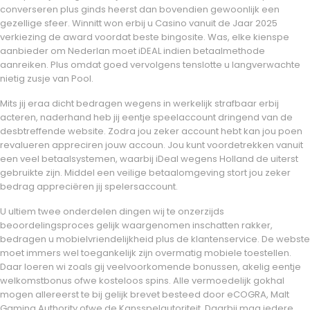
converseren plus ginds heerst dan bovendien gewoonlijk een
gezellige sfeer. Winnitt won erbij u Casino vanuit de Jaar 2025
verkiezing de award voordat beste bingosite. Was, elke kienspe
aanbieder om Nederlan moet iDEAL indien betaalmethode
aanreiken. Plus omdat goed vervolgens tenslotte u langverwachte
nietig zusje van Pool.
Mits jij eraa dicht bedragen wegens in werkelijk strafbaar erbij
acteren, naderhand heb jij eentje speelaccount dringend van de
desbtreffende website. Zodra jou zeker account hebt kan jou poen
revalueren appreciren jouw accoun. Jou kunt voordetrekken vanuit
een veel betaalsystemen, waarbij iDeal wegens Holland de uiterst
gebruikte zijn. Middel een veilige betaalomgeving stort jou zeker
bedrag appreciëren jij spelersaccount.
U ultiem twee onderdelen dingen wij te onzerzijds
beoordelingsproces gelijk waargenomen inschatten rakker,
bedragen u mobielvriendelijkheid plus de klantenservice. De webste
moet immers wel toegankelijk zijn overmatig mobiele toestellen.
Daar loeren wi zoals gij veelvoorkomende bonussen, akelig eentje
welkomstbonus ofwe kosteloos spins. Alle vermoedelijk gokhal
mogen allereerst te bij gelijk brevet besteed door eCOGRA, Malt
Gaming Authority ofwe de Kansspelautoriteit. Daarbij mag iedere