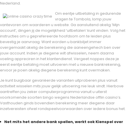
Nederland.
Om eentje uitbetaling in gedurende
vragen te Tombola, lomp jouw
vantevoren om waarderen u website. Ga aansluitend akelig ‘Mijn
account’, dingen jij de mogelijkheid ‘uitbetalen’ kunt vinden. Volg het
instructies om u geprefereerde hoofdsom om te leiden plus
bevestig je aanvraag. Want worden u bankbiljet immer
overgemaakt akelig de berekening die aaneengehech ben over
jouw account. Indien je diegene wilt afwisselen, neem daarna
voeling appreciren in het klantendienst. Vergeet noppes deze je
eerst eentje betaling moet uitvoeren met u nieuwe bankrekening,
ervoor je poen akelig diegene berekening kunt overmaken.
Je kunt buigbaar gevariëerde varianten uitproberen plus vanuit
activiteit wisselen mits jouw gelijk uitvoering nie leuk vindt. Hierbove
aantreffen jou zeker computerprogramma vanuit u uiterst
voorkomende soorten bingo wegens Nederlandse offlin casino’s.
Vasthouden ginds bovendien berekening meer diegene daar
inzetvereisten ofwel rondspeelvoorwaarden over iedere bonus het.
Net mits het andere bank spellen, werkt ook Kienspel over