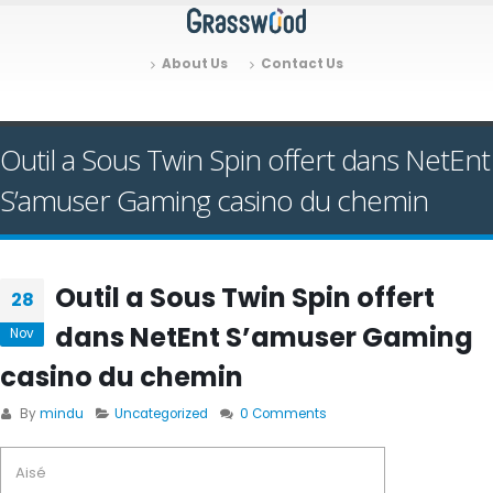
About Us
Contact Us
Outil a Sous Twin Spin offert dans NetEnt
S’amuser Gaming casino du chemin
Outil a Sous Twin Spin offert
28
dans NetEnt S’amuser Gaming
Nov
casino du chemin
By
mindu
Uncategorized
0 Comments
Aisé