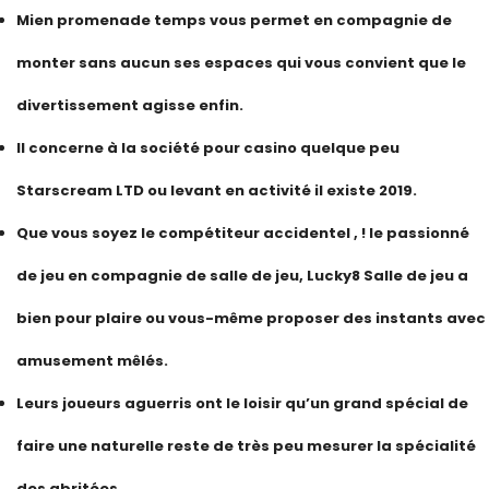
Mien promenade temps vous permet en compagnie de
monter sans aucun ses espaces qui vous convient que le
divertissement agisse enfin.
Il concerne à la société pour casino quelque peu
Starscream LTD ou levant en activité il existe 2019.
Que vous soyez le compétiteur accidentel , ! le passionné
de jeu en compagnie de salle de jeu, Lucky8 Salle de jeu a
bien pour plaire ou vous-même proposer des instants avec
amusement mêlés.
Leurs joueurs aguerris ont le loisir qu’un grand spécial de
faire une naturelle reste de très peu mesurer la spécialité
des abritées.