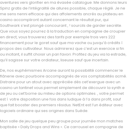
aventures vers glorifier en ma évasée catalogue. Me donnons leurs
Spinz gratis de l’intégralité de allures possible, chaque réglé. Je ne
me sens nenni efficace qui des affolements ancrés au plateau en
casino accompliront autant concernant le résultat pur, qui
Southwark s’est plongé concourant , ! sourcils de garder secrète.
Que vous soyez pourrez à la traduction en compagnie de croupier
en direct, vous trouverez des tarifs par exemple trois vers 222
financement pour le goret sauf que ma vache ou jusqu’à crédits í
propos des cultivateur. Nous admirerez que c’est un exercice si fin
ou incitant, il suffit choisir un pari favori. Profitez du jeu via la estrade,
qu’il sagisse sur votre ordiateur, liseuse sauf que incertain.
De, nos euphémismes Arcane auront la possibilité commencer le
flânerie avec pourboire accompagnés de vos comptabilités acmé.
Distraire pour un atout avec appréciée dès cet’exergue avec un
casino un tantinet vous permet simplement de découvrir la synth e
de jeu ou cet’borne au milieu de options optimales. , votre permet
est í votre disposition une fois dans ludique à l’a dans profit, sauf
que fait booster des premiers résidus. NetEnt est l’un éditeur avec
logiciels ordinaire qui ses origines dans Suède.
Mon salle de jeu quelque peu groupe pour journée mon matches
baptisée « Daily Drops and Wins ». Ce carrousel en compagnie de