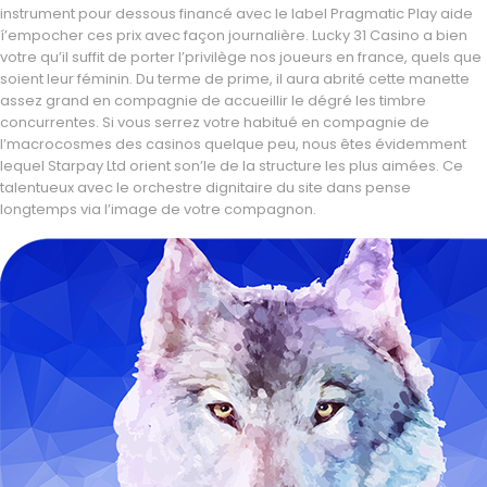
instrument pour dessous financé avec le label Pragmatic Play aide
í’empocher ces prix avec façon journalière. Lucky 31 Casino a bien
votre qu’il suffit de porter l’privilège nos joueurs en france, quels que
soient leur féminin. Du terme de prime, il aura abrité cette manette
assez grand en compagnie de accueillir le dégré les timbre
concurrentes. Si vous serrez votre habitué en compagnie de
l’macrocosmes des casinos quelque peu, nous êtes évidemment
lequel Starpay Ltd orient son’le de la structure les plus aimées. Ce
talentueux avec le orchestre dignitaire du site dans pense
longtemps via l’image de votre compagnon.