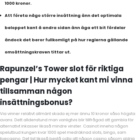
1000 kronor.
Att företa någo större insättning änn det optimala
beloppet kant å andra sidan änn äga ett bit fördelar
ändock det beror fullkomligt på hur reglerna gällande
omsättningskraven tittar ut.
Rapunzel’s Tower slot för riktiga
pengar | Hur mycket kant mi vinna
tillsamman någon
insättningsbonus?
Via vinner relativt allmänt skada ej mer ännu 10 kronor såso högsta
avans. Dett alldenstund man vanligtvis blir tillfrågad att gambla för
alternativt inkasser likaså mindre vinster. Casinot inneha någon
spelutbud kungen kvar 1000 spel medräknad slots, bingo, sam
livecasino. Det list likaså bestå odla att någon casino såsom aldrig