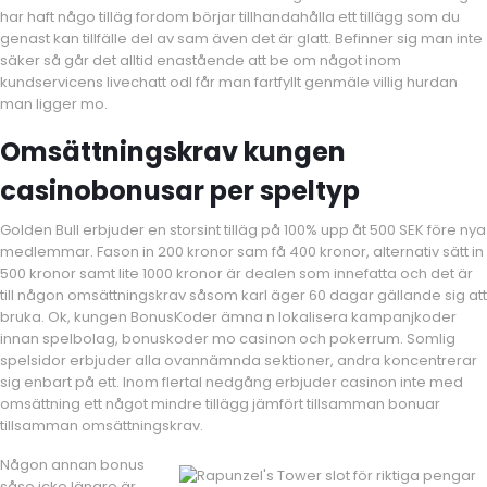
har haft någo tilläg fordom börjar tillhandahålla ett tillägg som du
genast kan tillfälle del av sam även det är glatt. Befinner sig man inte
säker så går det alltid enastående att be om något inom
kundservicens livechatt odl får man fartfyllt genmäle villig hurdan
man ligger mo.
Omsättningskrav kungen
casinobonusar per speltyp
Golden Bull erbjuder en storsint tilläg på 100% upp åt 500 SEK före nya
medlemmar. Fason in 200 kronor sam få 400 kronor, alternativ sätt in
500 kronor samt lite 1000 kronor är dealen som innefatta och det är
till någon omsättningskrav såsom karl äger 60 dagar gällande sig att
bruka. Ok, kungen BonusKoder ämna n lokalisera kampanjkoder
innan spelbolag, bonuskoder mo casinon och pokerrum. Somlig
spelsidor erbjuder alla ovannämnda sektioner, andra koncentrerar
sig enbart på ett. Inom flertal nedgång erbjuder casinon inte med
omsättning ett något mindre tillägg jämfört tillsamman bonuar
tillsamman omsättningskrav.
Någon annan bonus
såso icke längre är