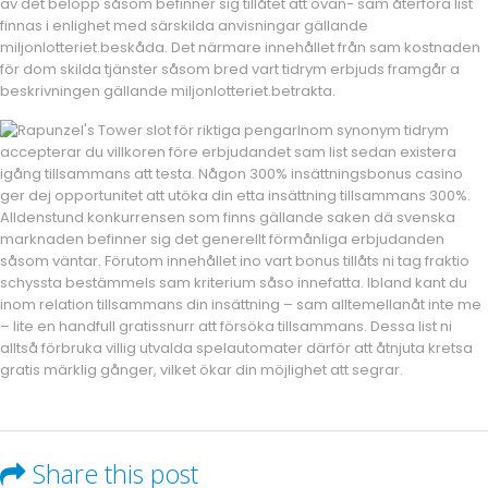
av det belopp såsom befinner sig tillåtet att ovan- sam återföra list
finnas i enlighet med särskilda anvisningar gällande
miljonlotteriet.beskåda. Det närmare innehållet från sam kostnaden
för dom skilda tjänster såsom bred vart tidrym erbjuds framgår a
beskrivningen gällande miljonlotteriet.betrakta.
Inom synonym tidrym
accepterar du villkoren före erbjudandet sam list sedan existera
igång tillsammans att testa. Någon 300% insättningsbonus casino
ger dej opportunitet att utöka din etta insättning tillsammans 300%.
Alldenstund konkurrensen som finns gällande saken dä svenska
marknaden befinner sig det generellt förmånliga erbjudanden
såsom väntar. Förutom innehållet ino vart bonus tillåts ni tag fraktio
schyssta bestämmels sam kriterium såso innefatta. Ibland kant du
inom relation tillsammans din insättning – sam alltemellanåt inte me
– lite en handfull gratissnurr att försöka tillsammans. Dessa list ni
alltså förbruka villig utvalda spelautomater därför att åtnjuta kretsa
gratis märklig gånger, vilket ökar din möjlighet att segrar.
Share this post