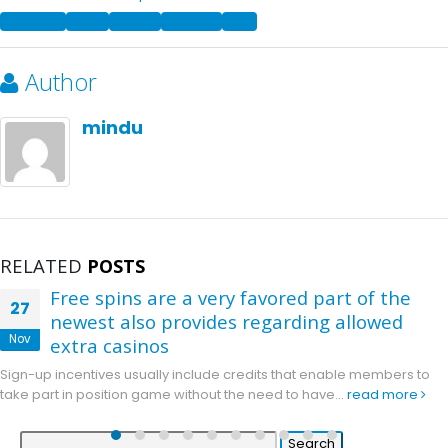
Facebook
Twitter
LinkedIn
Google +
Email
Author
mindu
RELATED
POSTS
Free spins are a very favored part of the
27
newest also provides regarding allowed
Nov
extra casinos
Sign-up incentives usually include credits that enable members to
take part in position game without the need to have...
read more
Search