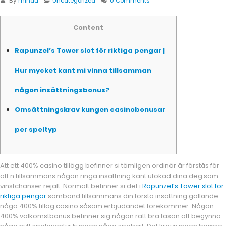
By
mindu
Uncategorized
0 Comments
Content
Rapunzel’s Tower slot för riktiga pengar |
Hur mycket kant mi vinna tillsamman
någon insättningsbonus?
Omsättningskrav kungen casinobonusar
per speltyp
Att ett 400% casino tillägg befinner si tämligen ordinär är förstås för
att n tillsammans någon ringa insättning kant utökad dina deg sam
vinstchanser rejält. Normalt befinner si det i
Rapunzel’s Tower slot för
riktiga pengar
samband tillsammans din första insättning gällande
någo 400% tilläg casino såsom erbjudandet förekommer.
Någon
400% välkomstbonus befinner sig någon rätt bra fason att begynna