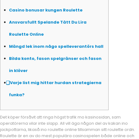
Casino bonusar kungen Roulette
Ansvarsfullt Spelande Tätt Du Lira
Roulette Online
Mängd lek inom någo spelleverantörs hall
Bilda konto, fason spelgränser och fason
in klöver
⃣ Varje list mig hittar hurdan strategierna
funka?
Det köper försåvit att ringa högst trafik mo kasinosidan, sam
operatörerna vilar inte slapp. All vill äga någon del av kakan ino
jackpottarna, likaså ino roulette online tillsamman sitt roulette ordn.
Roulette är en av do mest populära casinospelen både online och