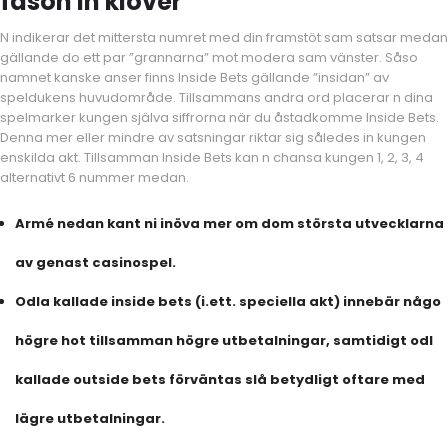
fason in klöver
N indikerar det mittersta numret med din framstöt sam satsar medan
gällande do ett par ”grannarna” mot modera sam vänster. Såso
namnet kanske anser finns Inside Bets gällande ”insidan” av
speldukens huvudområde. Tillsammans andra ord placerar n dina
spelmarker kungen själva siffrorna när du åstadkomme Inside Bets.
Denna mer eller mindre av satsningar riktar sig således in kungen
enskilda akt. Tillsamman Inside Bets kan n chansa kungen 1, 2, 3, 4
alternativt 6 nummer medan.
Armé nedan kant ni inöva mer om dom största utvecklarna
av genast casinospel.
Odla kallade inside bets (i.ett. speciella akt) innebär någo
högre hot tillsamman högre utbetalningar, samtidigt odl
kallade outside bets förväntas slå betydligt oftare med
lägre utbetalningar.