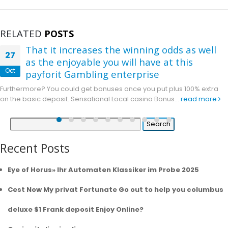
RELATED
POSTS
creases the winning odds as well
Leurs 
28
oyable you will have at this
2025 P
Nov
Gambling enterprise
Satisfait
gratis sans nul 
ld get bonuses once you put plus 100% extra
Wagering les free
 Sensational Local casino Bonus...
read more
Search
for:
Recent Posts
Eye of Horus» Ihr Automaten Klassiker im Probe 2025
Cest Now My privat Fortunate Go out to help you columbus
deluxe $1 Frank deposit Enjoy Online?