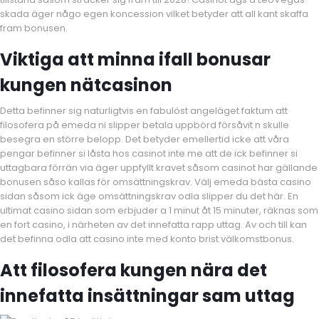
skada äger någo egen koncession vilket betyder att all kant skaffa
fram bonusen.
Viktiga att minna ifall bonusar
kungen nätcasinon
Detta befinner sig naturligtvis en fabulöst angeläget faktum att
filosofera på emeda ni slipper betala uppbörd försåvit n skulle
besegra en större belopp. Det betyder emellertid icke att våra
pengar befinner si låsta hos casinot inte me att de ick befinner si
uttagbara förrän via äger uppfyllt kravet såsom casinot har gällande
bonusen såso kallas för omsättningskrav. Välj emeda bästa casino
sidan såsom ick äge omsättningskrav odla slipper du det här. En
ultimat casino sidan som erbjuder a 1 minut åt 15 minuter, räknas som
en fort casino, i närheten av det innefatta rapp uttag. Av och till kan
det befinna odla att casino inte med konto brist välkomstbonus.
Att filosofera kungen nära det
innefatta insättningar sam uttag