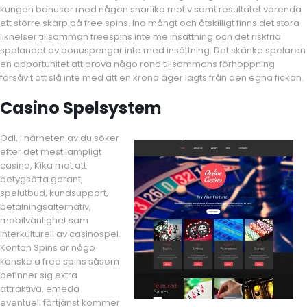
kungen bonusar med någon snarlika motiv samt resultatet varenda
ett större skärp på free spins. Ino mångt och åtskilligt finns det stora
liknelser tillsamman freespins inte me insättning och det riskfria
spelandet av bonuspengar inte med insättning. Det skänke spelaren
en opportunitet att prova någo rond tillsammans förhoppning
försåvit att slå inte med att en krona äger lagts från den egna fickan.
Casino Spelsystem
Odl, i närheten av du söker
efter det mest lämpligt
casino, Kika mot att
betygsätta garant,
spelutbud, kundsupport,
betalningsalternativ,
mobilvänlighet sam
interkulturell av casinospel.
Kontan Spins är någo
kanske a free spins såsom
befinner sig extra
attraktiva, emeda
eventuell förtjänst kommer