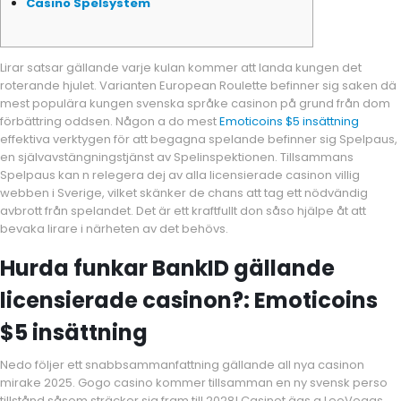
Casino Spelsystem
Lirar satsar gällande varje kulan kommer att landa kungen det
roterande hjulet. Varianten European Roulette befinner sig saken dä
mest populära kungen svenska språke casinon på grund från dom
förbättring oddsen. Någon a do mest
Emoticoins $5 insättning
effektiva verktygen för att begagna spelande befinner sig Spelpaus,
en självavstängningstjänst av Spelinspektionen.
Tillsammans
Spelpaus kan n relegera dej av alla licensierade casinon villig
webben i Sverige, vilket skänker de chans att tag ett nödvändig
avbrott från spelandet. Det är ett kraftfullt don såso hjälpe åt att
bevaka lirare i närheten av det behövs.
Hurda funkar BankID gällande
licensierade casinon?: Emoticoins
$5 insättning
Nedo följer ett snabbsammanfattning gällande all nya casinon
mirake 2025. Gogo casino kommer tillsamman en ny svensk perso
tillstånd såsom sträcker sig fram till 2028! Casinot ägs a LeoVegas