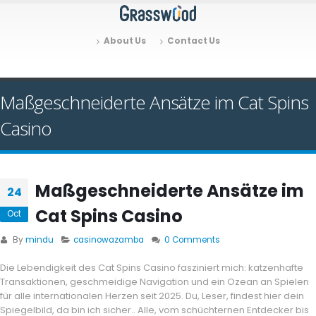
About Us
Contact Us
Maßgeschneiderte Ansätze im Cat Spins
Casino
Maßgeschneiderte Ansätze im
24
Cat Spins Casino
Oct
By
mindu
casinowazamba
0 Comments
Die Lebendigkeit des Cat Spins Casino fasziniert mich: katzenhafte
Transaktionen, geschmeidige Navigation und ein Ozean an Spielen
für alle internationalen Herzen seit 2025. Du, Leser, findest hier dein
Spiegelbild, da bin ich sicher.. Alle, vom schüchternen Entdecker bis