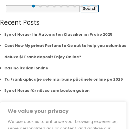
Search
for:
Recent Posts
Eye of Horus» Ihr Automaten Klassiker im Probe 2025
Cest Now My privat Fortunate Go out to help you columbus
deluxe $1 Frank deposit Enjoy Online?
Casino italiani online
Tu Frank aplicație cele mai bune păcănele online pe 2025
Eye of Horus für nüsse zum besten geben
Recent Comments
We value your privacy
A WordPress Commenter
on
VIP Account Manager
We use cookies to enhance your browsing experience,
serve personalized ads or content, and analyze our