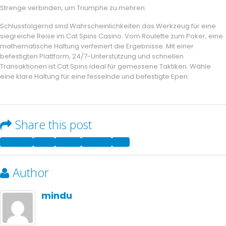
Strenge verbinden, um Triumphe zu mehren.
Schlussfolgernd sind Wahrscheinlichkeiten das Werkzeug für eine
siegreiche Reise im Cat Spins Casino. Vom Roulette zum Poker, eine
mathematische Haltung verfeinert die Ergebnisse. Mit einer
befestigten Plattform, 24/7-Unterstützung und schnellen
Transaktionen ist Cat Spins ideal für gemessene Taktiken. Wähle
eine klare Haltung für eine fesselnde und befestigte Epen.
Share this post
Facebook
Twitter
LinkedIn
Google +
Email
Author
mindu