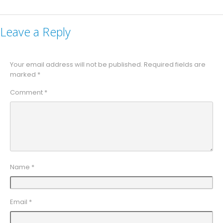
Leave a Reply
Your email address will not be published.
Required fields are
marked
*
Comment
*
Name
*
Email
*