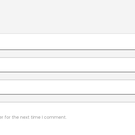
er for the next time I comment.