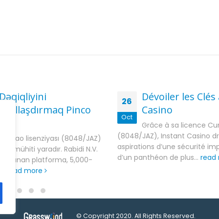
Dəqiqliyini
Dévoiler les Clés
26
mallaşdırmaq Pinco
Casino
Oct
o
Grâce à sa licence Cu
(8048/JAZ), Instant Casino d
Kurasao lisenziyası (8048/JAZ)
aspirations d’une sécurité im
yun mühiti yaradır. Rabidi N.V.
d’un panthéon de plus...
read
rə olunan platforma, 5,000-
..
read more
© Copyright 2020. All Rights Reserved.