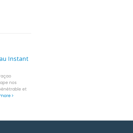
 au Instant
Gewinne maximieren mit
20
Wahrscheinlichkeiten im
Oct
JackpotPiraten Casino
raçao
rape nos
Das JackpotPiraten Casino, betrieben von
pénétrable et
der der Firma DGGS, ist eine legale Online-
 more
Spielothek, die seit 2022 durch eine Lizenz...
read more