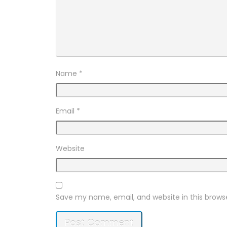
Name
*
Email
*
Website
Save my name, email, and website in this brows