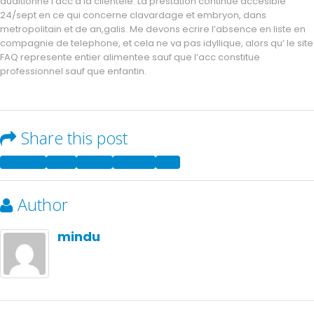
auditionne l’acc a la clientele. La prestation continue accesible
24/sept en ce qui concerne clavardage et embryon, dans
metropolitain et de an,galis. Me devons ecrire l’absence en liste en
compagnie de telephone, et cela ne va pas idyllique, alors qu’ le site
FAQ represente entier alimentee sauf que l’acc constitue
professionnel sauf que enfantin.
Share this post
Facebook
Twitter
LinkedIn
Google +
Email
Author
mindu