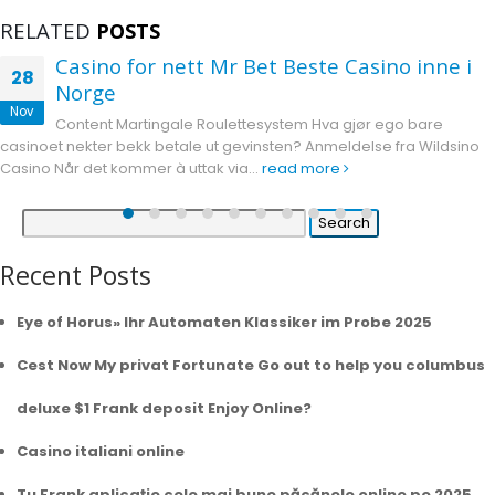
RELATED
POSTS
Сasino for nett Mr Bet Beste Casino inne i
28
Norge
Nov
Content Martingale Roulettesystem Hva gjør ego bare
casinoet nekter bekk betale ut gevinsten? Anmeldelse fra Wildsino
Casino Når det kommer à uttak via...
read more
Search
for:
Recent Posts
Eye of Horus» Ihr Automaten Klassiker im Probe 2025
Cest Now My privat Fortunate Go out to help you columbus
deluxe $1 Frank deposit Enjoy Online?
Casino italiani online
Tu Frank aplicație cele mai bune păcănele online pe 2025