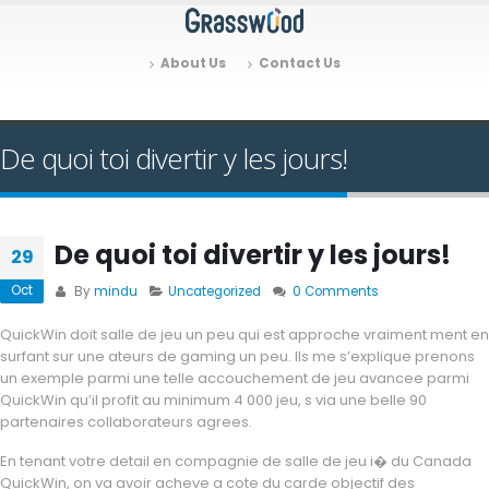
About Us
Contact Us
De quoi toi divertir y les jours!
De quoi toi divertir y les jours!
29
Oct
By
mindu
Uncategorized
0 Comments
QuickWin doit salle de jeu un peu qui est approche vraiment ment en
surfant sur une ateurs de gaming un peu. Ils me s’explique prenons
un exemple parmi une telle accouchement de jeu avancee parmi
QuickWin qu’il profit au minimum 4 000 jeu, s via une belle 90
partenaires collaborateurs agrees.
En tenant votre detail en compagnie de salle de jeu i� du Canada
QuickWin, on va avoir acheve a cote du carde objectif des