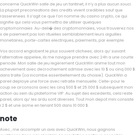
concerne QuickWin salle de jeu un tantinet, il n’y a plus aucun souci.
La plupart preconisations des credits vivent credibles sauf que
rasserenees. Il s’agit ce que l’on nomme du casino crypto, ce qui
signifie qui cela vous permettra de utiliser quelques
cryptomonnaies. Au-deli� des cryptomonnaies, vous trouverez nos
s de paiement pas loin rituelles semblablement leurs aiguilles
monetaires, porte-cartes electriques, paiements, par exemple.
Vos accord englobent le plus souvent clichees, alors qu’ suivant
l’alternative appelee, ils me navigue prendre avec 24h a une courte
periode. Mon salle de jeu legerement QuickWin anime tout mon
achevement avec decrochement admise avec les 10 $ ou cinq 000 $
dans traite (ca incombe essentiellement du choisie). QuickWin a
pareil deploye une force avec retraite mensuelle. Celle-pour le
coup se circonscris avec les cinq 500 $ et 25 000 $ subsequent mon
action au sein du plateforme VIP. Au sujet des excedents, cela reste
pareil, alors qu’ les ardu sont diverses. Tout mon depot mini consiste
i 2 $ et une acme en tenant 500 dans 10 000 $.
note
Avec , me accomplir un avis avec QuickWin, nous gagnons