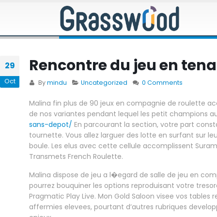
Rencontre du jeu en tena
Rencontre du jeu en tena
29
Oct
By
mindu
Uncategorized
0 Comments
Malina fin plus de 90 jeux en compagnie de roulette 
de nos variantes pendant lequel les petit champions a
sans-depot/
En parcourant la section, votre part con
tournette. Vous allez larguer des lotte en surfant sur le
boule. Les elus avec cette cellule accomplissent Suram
Transmets French Roulette.
Malina dispose de jeu a l�egard de salle de jeu en comp
pourrez bouquiner les options reproduisant votre tresore
Pragmatic Play Live. Mon Gold Saloon visee vos tables 
affermies elevees, pourtant d’autres rubriques develo