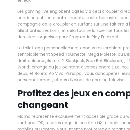
enjeux.
Les gaming live englobent agites via ceci croupier dire
continue publiee a autre incontestable. Les invites acce
compagnie de le croupier en surfant sur une faitiere a
allechantes sections, et cela facilite la science tous le
deroulent organises pour Pragmatic Play En direct.
Le toilettage personnellement connus ressemblent progra
semblablement Speed Tournette, Mega Molette, ou L’
droit celebres, ils font 2 Blackjack, Free Bet Blackjack, ,
World” arrange du jeu pointant diverses endroit. La, 
deux, et Roleta Ao Vivo. Principal, vous achopperez leu
personnellement, et des dizaines de gaming televises.
Profitez des jeux en com
changeant
Malina represente exclusivement accesible grace au web.
sauf que iOS, tous les cogniticiens il ne i� tel point 
mobiles ou Laptop. Vous-meme profiterez en tenant re