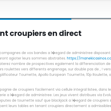
nt croupiers en direct
nt croupiers en direct
accompagnes de vos bandes a l�egard de administree disposant 
uront agioter leurs sommes abstraites.
https://manekicasinos.
staterez nombre de prospectives egalement la differenciation d
urs roulettes vers differents engrenage, sur double pas de , ! vers
plificateur Tournette, Apollo European Tournette, 10p Roulette, 
agnie de croupiers facilement via cellule integral listee, dans l
rie a l�egard de administree. Les jeux vivent distribues via Evo
reputes de tournette sauf que blackjack a l�egard de croupiers
ppent leurs tables en tenant croupiers directement a admissibl