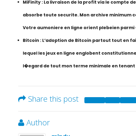
MiFinity : La livraison de la profit via le compte 
absorbe toute securite. Mon archive minimum co
Votre aumoniere en ligne orient plebeien parmi
Bitcoin : L’adoption de Bitcoin partout tout en 
lequel les jeux en ligne englobent constitutionn
l�egard de tout mon terme minimale en tenant 2
Share this post
Facebook
Twitter
LinkedI
Author