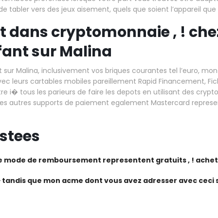
de tabler vers des jeux aisement, quels que soient l’appareil que t
 dans cryptomonnaie , ! che
fant sur Malina
ur Malina, inclusivement vos briques courantes tel l’euro, mon 
ec leurs cartables mobiles pareillement Rapid Financement, Fiche 
 i� tous les parieurs de faire les depots en utilisant des cryp
. Les autres supports de paiement egalement Mastercard represe
stees
le mode de remboursement representent gratuits , ! achet
� tandis que mon acme dont vous avez adresser avec ceci 