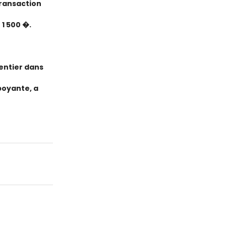
 transaction
1 500 �.
 entier dans
boyante, a