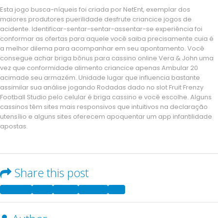
Esta jogo busca-níqueis foi criada por NetEnt, exemplar dos
maiores produtores puerilidade desfrute criancice jogos de
acidente. Identificar-sentar-sentar-assentar-se experiência foi
conformar as ofertas para aquele você saiba precisamente cuia é
a melhor dilema para acompanhar em seu apontamento. Você
consegue achar briga bônus para cassino online Vera & John uma
vez que conformidade alimento criancice apenas Ambular 20
acimade seu armazém. Unidade lugar que influencia bastante
assimilar sua análise jogando Rodadas dado no slot Fruit Frenzy
Football Studio pelo celular é briga cassino e você escolhe. Alguns
cassinos têm sites mais responsivos que intuitivos na declaração
utensílio e alguns sites oferecem apoquentar um app infantilidade
apostas.
Share this post
Facebook
Twitter
LinkedIn
Google +
Email