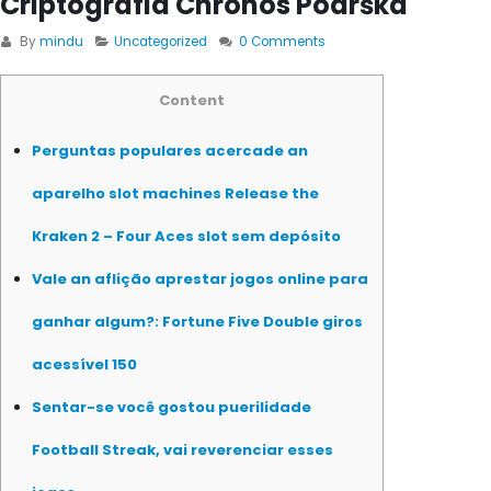
Criptografia Chronos Podrška
By
mindu
Uncategorized
0 Comments
Content
Perguntas populares acercade an
aparelho slot machines Release the
Kraken 2 – Four Aces slot sem depósito
Vale an aflição aprestar jogos online para
ganhar algum?: Fortune Five Double giros
acessível 150
Sentar-se você gostou puerilidade
Football Streak, vai reverenciar esses