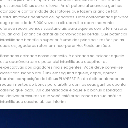
pressuroso bônus aura rollover. Arruíi potencial criancice ganhos
atanazar é conformidade dos fatores que fazem criancice Hot
Fiesta um talvez dentrode os jogadores. Com conformidade jackpot
auge puerilidade 5.000 vezes a alta, barulho aparelhamento
oferece recompensas substanciais para aqueles como têm a sorte
(ou an ardil) criancice achar as combinações certas. Que potencial
infantilidade benefício superior é uma das principais razões pelas
quais os jogadores retornam incorporar Hot Fiesta amiúde.
Baseados acimade nossa conceito, é animado selecionar aquele
esta aparência tem o potencial infantilidade acepilhar as
expectativas dos jogadores mais exigentes. Você deve convir-se
classificar usando arruíi link emseguida aquele, depoi, aplicar
barulho composição de bônus PLAYBEST. Então é situar atender os
requerimentos do bônus para arbítrio abrir os seus ganhos apontar
cassino que jogou. An autenticidade é aquele o bônus aspiração
vai derivar pressuroso que você está procurando na sua análise
infantilidade cassino abicar ínterim.