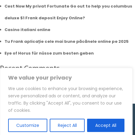
Cest Now My privat Fortunate Go out to help you columbus
deluxe $1 Frank deposit Enjoy Online?
Casino italiani online
Tu Frank aplicație cele mai bune păcănele online pe 2025
Eye of Horus für nüsse zum besten geben
Recent Comments
We value your privacy
A WordPress Commenter
on
VIP Account Manager
We use cookies to enhance your browsing experience,
serve personalized ads or content, and analyze our
traffic. By clicking "Accept All", you consent to our use
of cookies.
Customize
Reject All
Accept All
© Copyright 2020. All Rights Reserved.