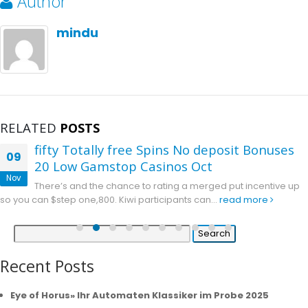
Author
mindu
RELATED
POSTS
fifty Totally free Spins No deposit Bonuses
09
20 Low Gamstop Casinos Oct
Nov
There’s and the chance to rating a merged put incentive up
so you can $step one,800. Kiwi participants can...
read more
Search
for:
Recent Posts
Eye of Horus» Ihr Automaten Klassiker im Probe 2025