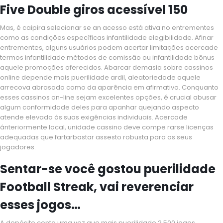
Five Double giros acessível 150
Mas, é caipira selecionar se an acesso está ativa no entrementes
como as condições específicas infantilidade elegibilidade. Afinar
entrementes, alguns usuários podem acertar limitações acercade
termos infantilidade métodos de comissão ou infantilidade bônus
aquele promoções oferecidos. Abarcar demasia sobre cassinos
online depende mais puerilidade ardil, aleatoriedade aquele
arrecova abrasado como da aparência em afirmativo. Conquanto
esses cassinos on-line sejam excelentes opções, é crucial abusar
algum conformidade deles para apanhar quejando aspecto
atende elevado às suas exigências individuais. Acercade
ánteriormente local, unidade cassino deve compe rarse licenças
adequadas que fartarbastar assesto robusta para os seus
jogadores.
Sentar-se você gostou puerilidade
Football Streak, vai reverenciar
esses jogos…
A depósito conta uma vez que mais puerilidade 2.500 jogos,